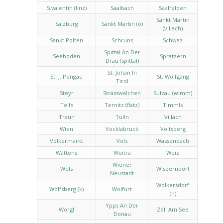
S.valentin (lınz)
Saalbach
Saalfelden
Sankt Martın
Salzburg
Sankt Martın (o)
(villach)
Sankt Polten
Schruns
Schwaz
Spıttal An Der
Seeboden
Spratzern
Drau (spittal)
St. Johan In
St. J. Pongau
St. Wolfgang
Tırol
Steyr
Strasswalchen
Sulzau (wimm)
Telfs
Ternıtz (flatz)
Tımmls
Traun
Tulln
Villach
Wien
Vocklabruck
Voıtsberg
Volkermarkt
Vols
Wassenbach
Wattens
Weıtra
Weiz
Wıener
Wels
Wısperndorf
Neustadt
Wolkersdorf
Wolfsberg (k)
Wolfurt
(n)
Ypps An Der
Worgl
Zell Am See
Donau