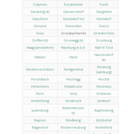
Fulpmes
Furstenfeld
Furth
Gaisberg (k)
Ganserndorf
Gargellen
Gaschurn
Gerasdorf (n)
Gleısdorf
Gmund
Gmunden
Gotzis
Graz
Grıesbachwınkl
Grıeskırchen
Grıffen (k)
Grossegg (k)
Grunburg
Haag (amstetten)
Haınburg A.d.d.
Hall In Tirol
Hauzendorf
Hallein
Hard
(k)
Heuberg
Heıdenreıchsteın
Heılıgenblut
(salzburg)
Hirschbach
Hochegg
Hochst
Hohenems
Hollabrunn
Horbranz
Horn
Imst
Imsterau
Imsterberg
Innsbruck
Jenbach
Kalternbrunn
Judenburg
Kapfenberg
(t)
Kaprun
Kindberg
Kitzbuhel
Klagenfurt
Klosterneuburg
Knıttelfeld