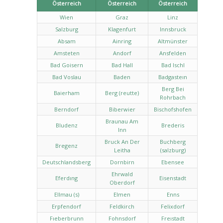
Österreich
Österreich
Österreich
Wien
Graz
Linz
Salzburg
Klagenfurt
Innsbruck
Absam
Ainring
Altmünster
Amsteten
Andorf
Ansfelden
Bad Goisern
Bad Hall
Bad Ischl
Bad Voslau
Baden
Badgasteın
Berg Bei
Baierham
Berg (reutte)
Rohrbach
Berndorf
Biberwier
Bischofshofen
Braunau Am
Bludenz
Brederis
Inn
Bruck An Der
Buchberg
Bregenz
Leitha
(salzburg)
Deutschlandsberg
Dornbirn
Ebensee
Ehrwald
Eferdıng
Eisenstadt
Oberdorf
Ellmau (s)
Elmen
Enns
Erpfendorf
Feldkirch
Felixdorf
Fıeberbrunn
Fohnsdorf
Freıstadt