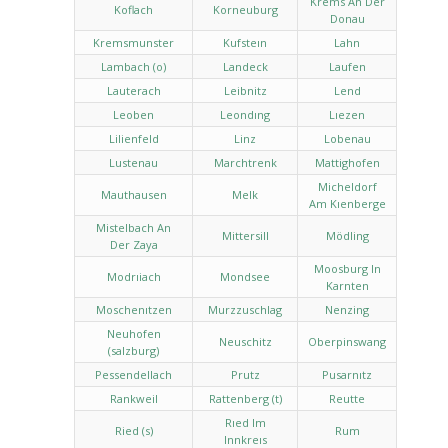
Krems An Der
Koflach
Korneuburg
Donau
Kremsmunster
Kufsteın
Lahn
Lambach (o)
Landeck
Laufen
Lauterach
Leibnitz
Lend
Leoben
Leondıng
Lıezen
Lilienfeld
Linz
Lobenau
Lustenau
Marchtrenk
Mattighofen
Micheldorf
Mauthausen
Melk
Am Kıenberge
Mistelbach An
Mittersill
Mödling
Der Zaya
Moosburg In
Modrıiach
Mondsee
Karnten
Moschenıtzen
Murzzuschlag
Nenzing
Neuhofen
Neuschitz
Oberpinswang
(salzburg)
Pessendellach
Prutz
Pusarnıtz
Rankweil
Rattenberg (t)
Reutte
Rıed Im
Ried (s)
Rum
Innkreıs