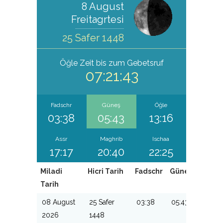
8 August
Freitagrtesi
25 Safer 1448
Öğle
Zeit bis zum Gebetsruf
07:21:42
Fadschr
Güneş
Öğle
03:38
05:43
13:16
Assr
Maghrib
Ischaa
17:17
20:40
22:25
Miladi
Hicri Tarih
Fadschr
Güneş
Öğle
Tarih
08 August
25 Safer
03:38
05:43
13:16
2026
1448