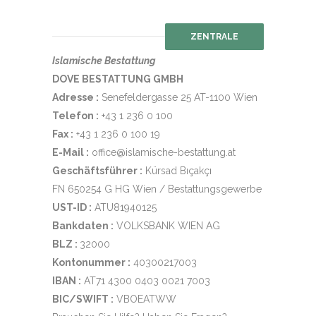
ZENTRALE
Islamische Bestattung
DOVE BESTATTUNG GMBH
Adresse :
Senefeldergasse 25 AT-1100 Wien
Telefon :
+43 1 236 0 100
Fax :
+43 1 236 0 100 19
E-Mail :
office@islamische-bestattung.at
Geschäftsführer :
Kürsad Bıçakçı
FN 650254 G HG Wien / Bestattungsgewerbe
UST-ID :
ATU81940125
Bankdaten :
VOLKSBANK WIEN AG
BLZ :
32000
Kontonummer :
40300217003
IBAN :
AT71 4300 0403 0021 7003
BIC/SWIFT :
VBOEATWW