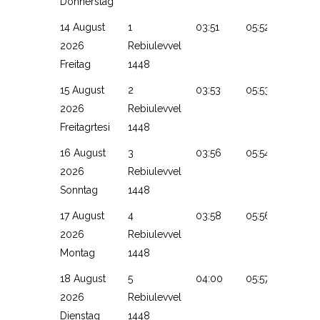
Donnerstag
14 August
1
03:51
05:52
13:16
2026
Rebiulevvel
Freitag
1448
15 August
2
03:53
05:53
13:15
2026
Rebiulevvel
Freitagrtesi
1448
16 August
3
03:56
05:54
13:15
2026
Rebiulevvel
Sonntag
1448
17 August
4
03:58
05:56
13:15
2026
Rebiulevvel
Montag
1448
18 August
5
04:00
05:57
13:15
2026
Rebiulevvel
Dienstag
1448