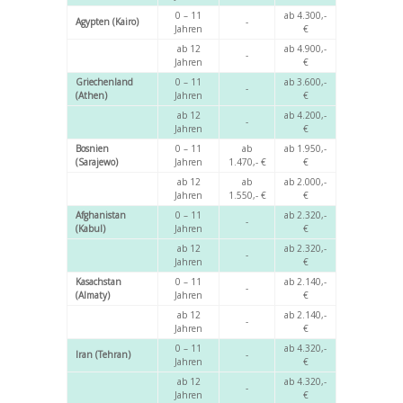
0 – 11
ab 4.300,-
Agypten (Kairo)
-
Jahren
€
ab 12
ab 4.900,-
-
Jahren
€
Griechenland
0 – 11
ab 3.600,-
-
(Athen)
Jahren
€
ab 12
ab 4.200,-
-
Jahren
€
Bosnien
0 – 11
ab
ab 1.950,-
(Sarajewo)
Jahren
1.470,- €
€
ab 12
ab
ab 2.000,-
Jahren
1.550,- €
€
Afghanistan
0 – 11
ab 2.320,-
-
(Kabul)
Jahren
€
ab 12
ab 2.320,-
-
Jahren
€
Kasachstan
0 – 11
ab 2.140,-
-
(Almaty)
Jahren
€
ab 12
ab 2.140,-
-
Jahren
€
0 – 11
ab 4.320,-
Iran (Tehran)
-
Jahren
€
ab 12
ab 4.320,-
-
Jahren
€