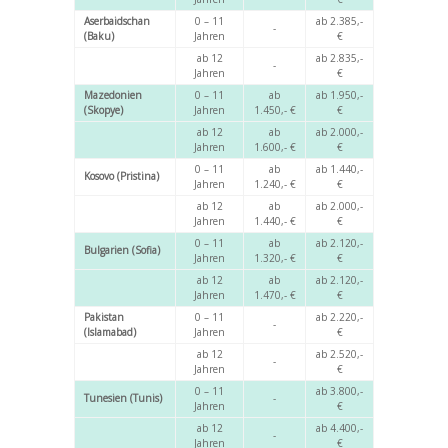
Aserbaidschan
0 – 11
ab 2.385,-
-
(Baku)
Jahren
€
ab 12
ab 2.835,-
-
Jahren
€
Mazedonien
0 – 11
ab
ab 1.950,-
(Skopye)
Jahren
1.450,- €
€
ab 12
ab
ab 2.000,-
Jahren
1.600,- €
€
0 – 11
ab
ab 1.440,-
Kosovo (Pristina)
Jahren
1.240,- €
€
ab 12
ab
ab 2.000,-
Jahren
1.440,- €
€
0 – 11
ab
ab 2.120,-
Bulgarien (Sofia)
Jahren
1.320,- €
€
ab 12
ab
ab 2.120,-
Jahren
1.470,- €
€
Pakistan
0 – 11
ab 2.220,-
-
(Islamabad)
Jahren
€
ab 12
ab 2.520,-
-
Jahren
€
0 – 11
ab 3.800,-
Tunesien (Tunis)
-
Jahren
€
ab 12
ab 4.400,-
-
Jahren
€