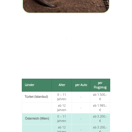
per
Länder
Alter
per Auto
Flugzeug
0 – 11
ab 1.500,-
Türkei (Istanbul)
-
Jahren
€
ab 12
ab 1.985,-
-
Jahren
€
0 – 11
ab 3.200,-
Österreich (Wien)
-
Jahren
€
ab 12
ab 3.200,-
-
Jahren
€