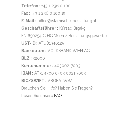
Telefon :
+43 1 236 0 100
Fax :
+43 1 236 0 100 19
E-Mail :
office@islamische-bestattung.at
Geschäftsführer :
Kürsad Bıçakçı
FN 650254 G HG Wien / Bestattungsgewerbe
UST-ID :
ATU81940125
Bankdaten :
VOLKSBANK WIEN AG
BLZ :
32000
Kontonummer :
40300217003
IBAN :
AT71 4300 0403 0021 7003
BIC/SWIFT :
VBOEATWW
Brauchen Sie Hilfe? Haben Sie Fragen?
Lesen Sie unsere
FAQ