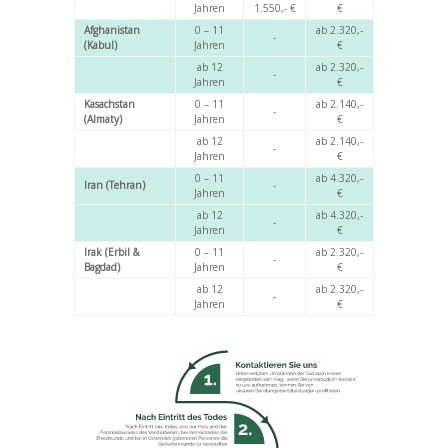
Jahren
1.550,- €
€
Afghanistan
0 – 11
ab 2.320,-
-
(Kabul)
Jahren
€
ab 12
ab 2.320,-
-
Jahren
€
Kasachstan
0 – 11
ab 2.140,-
-
(Almaty)
Jahren
€
ab 12
ab 2.140,-
-
Jahren
€
0 – 11
ab 4.320,-
Iran (Tehran)
-
Jahren
€
ab 12
ab 4.320,-
-
Jahren
€
Irak (Erbil &
0 – 11
ab 2.320,-
-
Bagdad)
Jahren
€
ab 12
ab 2.320,-
-
Jahren
€