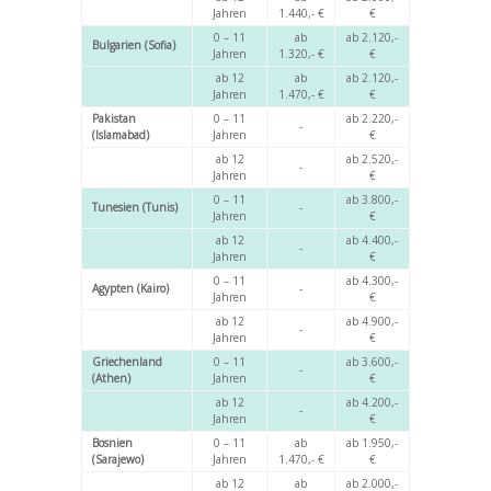
Jahren
1.440,- €
€
0 – 11
ab
ab 2.120,-
Bulgarien (Sofia)
Jahren
1.320,- €
€
ab 12
ab
ab 2.120,-
Jahren
1.470,- €
€
Pakistan
0 – 11
ab 2.220,-
-
(Islamabad)
Jahren
€
ab 12
ab 2.520,-
-
Jahren
€
0 – 11
ab 3.800,-
Tunesien (Tunis)
-
Jahren
€
ab 12
ab 4.400,-
-
Jahren
€
0 – 11
ab 4.300,-
Agypten (Kairo)
-
Jahren
€
ab 12
ab 4.900,-
-
Jahren
€
Griechenland
0 – 11
ab 3.600,-
-
(Athen)
Jahren
€
ab 12
ab 4.200,-
-
Jahren
€
Bosnien
0 – 11
ab
ab 1.950,-
(Sarajewo)
Jahren
1.470,- €
€
ab 12
ab
ab 2.000,-