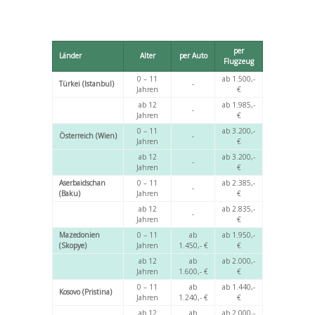
per
Länder
Alter
per Auto
Flugzeug
0 – 11
ab 1.500,-
Türkei (Istanbul)
-
Jahren
€
ab 12
ab 1.985,-
-
Jahren
€
0 – 11
ab 3.200,-
Österreich (Wien)
-
Jahren
€
ab 12
ab 3.200,-
-
Jahren
€
Aserbaidschan
0 – 11
ab 2.385,-
-
(Baku)
Jahren
€
ab 12
ab 2.835,-
-
Jahren
€
Mazedonien
0 – 11
ab
ab 1.950,-
(Skopye)
Jahren
1.450,- €
€
ab 12
ab
ab 2.000,-
Jahren
1.600,- €
€
0 – 11
ab
ab 1.440,-
Kosovo (Pristina)
Jahren
1.240,- €
€
ab 12
ab
ab 2.000,-