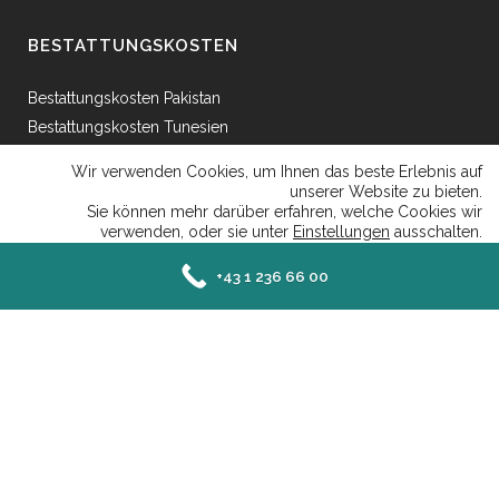
BESTATTUNGSKOSTEN
Bestattungskosten Pakistan
Bestattungskosten Tunesien
Bestattungskosten Ägypten
Wir verwenden Cookies, um Ihnen das beste Erlebnis auf
Bestattungskosten Griechenland
unserer Website zu bieten.
Sie können mehr darüber erfahren, welche Cookies wir
Bestattungskosten Bosnien
verwenden, oder sie unter
Einstellungen
ausschalten.
Bestattungskosten Afganhistan
Close GDP
Akzeptieren
Ablehnen
Einstellungen
+43 1 236 66 00
Senefeldergasse 25 AT-1100 Wien - Mail: office@islamische-bestattung.at | Tel:
+43 1 236 66 00 |
Datenschutzerklaerung
|
Impressum
Deutsch
Türkçe
English
Bosnian
العربية
Albanian