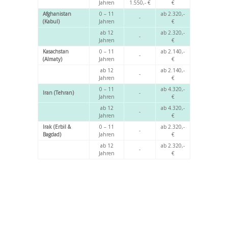
Jahren
1.550,- €
€
Afghanistan
0 – 11
ab 2.320,-
-
(Kabul)
Jahren
€
ab 12
ab 2.320,-
-
Jahren
€
Kasachstan
0 – 11
ab 2.140,-
-
(Almaty)
Jahren
€
ab 12
ab 2.140,-
-
Jahren
€
0 – 11
ab 4.320,-
Iran (Tehran)
-
Jahren
€
ab 12
ab 4.320,-
-
Jahren
€
Irak (Erbil &
0 – 11
ab 2.320,-
-
Bagdad)
Jahren
€
ab 12
ab 2.320,-
-
Jahren
€