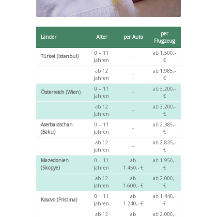
per
Länder
Alter
per Auto
Flugzeug
0 – 11
ab 1.500,-
Türkei (Istanbul)
-
Jahren
€
ab 12
ab 1.985,-
-
Jahren
€
0 – 11
ab 3.200,-
Österreich (Wien)
-
Jahren
€
ab 12
ab 3.200,-
-
Jahren
€
Aserbaidschan
0 – 11
ab 2.385,-
-
(Baku)
Jahren
€
ab 12
ab 2.835,-
-
Jahren
€
Mazedonien
0 – 11
ab
ab 1.950,-
(Skopye)
Jahren
1.450,- €
€
ab 12
ab
ab 2.000,-
Jahren
1.600,- €
€
0 – 11
ab
ab 1.440,-
Kosovo (Pristina)
Jahren
1.240,- €
€
ab 12
ab
ab 2.000,-