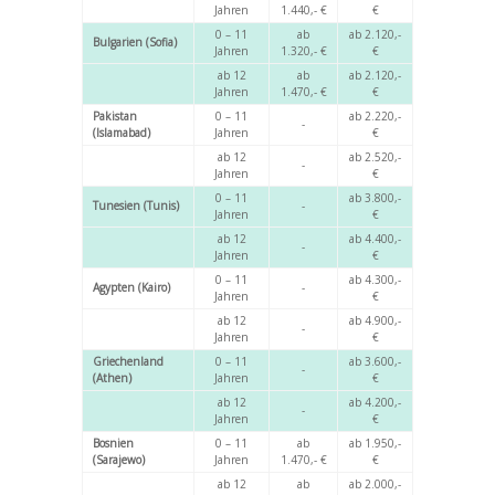
Jahren
1.440,- €
€
0 – 11
ab
ab 2.120,-
Bulgarien (Sofia)
Jahren
1.320,- €
€
ab 12
ab
ab 2.120,-
Jahren
1.470,- €
€
Pakistan
0 – 11
ab 2.220,-
-
(Islamabad)
Jahren
€
ab 12
ab 2.520,-
-
Jahren
€
0 – 11
ab 3.800,-
Tunesien (Tunis)
-
Jahren
€
ab 12
ab 4.400,-
-
Jahren
€
0 – 11
ab 4.300,-
Agypten (Kairo)
-
Jahren
€
ab 12
ab 4.900,-
-
Jahren
€
Griechenland
0 – 11
ab 3.600,-
-
(Athen)
Jahren
€
ab 12
ab 4.200,-
-
Jahren
€
Bosnien
0 – 11
ab
ab 1.950,-
(Sarajewo)
Jahren
1.470,- €
€
ab 12
ab
ab 2.000,-