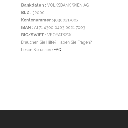
Bankdaten :
VOLKSBANK WIEN AG
BLZ :
32000
Kontonummer :
40300217003
IBAN :
AT71 4300 0403 0021 7003
BIC/SWIFT :
VBOEATWW
Brauchen Sie Hilfe? Haben Sie Fragen?
Lesen Sie unsere
FAQ