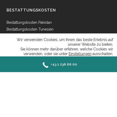
BESTATTUNGSKOSTEN
Bestattungskosten Pakistan
Bestattungskosten Tunesien
Bestattungskosten Ägypten
Wir verwenden Cookies, um Ihnen das beste Erlebnis auf
Bestattungskosten Griechenland
unserer Website zu bieten.
Sie können mehr darüber erfahren, welche Cookies wir
Bestattungskosten Bosnien
verwenden, oder sie unter
Einstellungen
ausschalten.
Bestattungskosten Afganhistan
Close GDP
Akzeptieren
Ablehnen
Einstellungen
+43 1 236 66 00
Senefeldergasse 25 AT-1100 Wien - Mail: office@islamische-bestattung.at | Tel:
+43 1 236 66 00 |
Datenschutzerklaerung
|
Impressum
Deutsch
Türkçe
English
Bosnian
العربية
Albanian