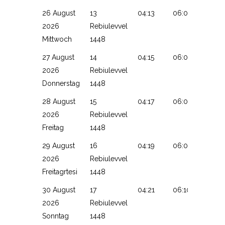
26 August
13
04:13
06:04
13:09
2026
Rebiulevvel
Mittwoch
1448
27 August
14
04:15
06:06
13:09
2026
Rebiulevvel
Donnerstag
1448
28 August
15
04:17
06:07
13:09
2026
Rebiulevvel
Freitag
1448
29 August
16
04:19
06:08
13:09
2026
Rebiulevvel
Freitagrtesi
1448
30 August
17
04:21
06:10
13:08
2026
Rebiulevvel
Sonntag
1448