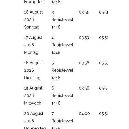
Freitagrtesi
1448
16 August
3
03:51
05:51
13:12
2026
Rebiulevvel
Sonntag
1448
17 August
4
03:53
05:52
13:12
2026
Rebiulevvel
Montag
1448
18 August
5
03:56
05:53
13:11
2026
Rebiulevvel
Dienstag
1448
19 August
6
03:58
05:55
13:11
2026
Rebiulevvel
Mittwoch
1448
20 August
7
04:00
05:56
13:11
2026
Rebiulevvel
Donnerstag
1448