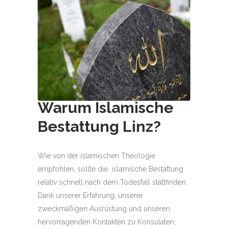
Warum Islamische
Bestattung
Linz
?
Wie von der islamischen Theologie
empfohlen, sollte die islamische Bestattung
relativ schnell nach dem Todesfall stattfinden.
Dank unserer Erfahrung, unserer
zweckmäßigen Ausrüstung und unseren
hervorragenden Kontakten zu Konsulaten,