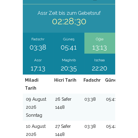
Assr
Zeit bis zum Gebetsruf
02:28:30
Fadschr
Güneş
Öğle
03:38
05:41
13:13
Assr
Maghrib
Ischaa
17:13
20:35
22:20
Miladi
Hicri Tarih
Fadschr
Güneş
Öğle
Tarih
09 August
26 Safer
03:38
05:41
13:13
2026
1448
Sonntag
10 August
27 Safer
03:38
05:42
13:13
2026
1448