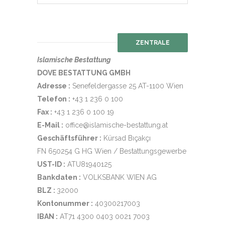
ZENTRALE
Islamische Bestattung
DOVE BESTATTUNG GMBH
Adresse :
Senefeldergasse 25 AT-1100 Wien
Telefon :
+43 1 236 0 100
Fax :
+43 1 236 0 100 19
E-Mail :
office@islamische-bestattung.at
Geschäftsführer :
Kürsad Bıçakçı
FN 650254 G HG Wien / Bestattungsgewerbe
UST-ID :
ATU81940125
Bankdaten :
VOLKSBANK WIEN AG
BLZ :
32000
Kontonummer :
40300217003
IBAN :
AT71 4300 0403 0021 7003