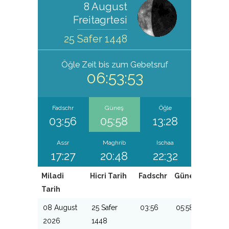
8 August
Freitagrtesi
25 Safer 1448
Öğle
Zeit bis zum Gebetsruf
06:53:52
Fadschr
Güneş
Öğle
03:56
05:58
13:28
Assr
Maghrib
Ischaa
17:27
20:48
22:32
Miladi
Hicri Tarih
Fadschr
Güneş
Öğle
Tarih
08 August
25 Safer
03:56
05:58
13:28
2026
1448