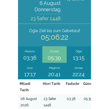
6 August
Donnerstag
23 Safer 1448
Öğle
Zeit bis zum Gebetsruf
05:06:22
Fadschr
Güneş
Öğle
03:36
05:39
13:15
Assr
Maghrib
Ischaa
17:17
20:41
22:24
Miladi
Hicri Tarih
Fadschr
Güneş
Öğle
Tarih
06 August
23 Safer
03:36
05:39
13:15
2026
1448