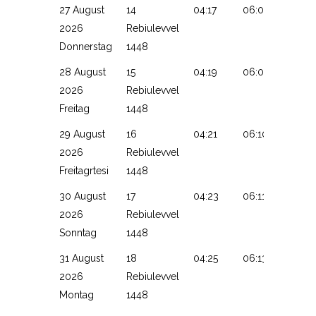
27 August
14
04:17
06:07
13:11
2026
Rebiulevvel
Donnerstag
1448
28 August
15
04:19
06:09
13:10
2026
Rebiulevvel
Freitag
1448
29 August
16
04:21
06:10
13:10
2026
Rebiulevvel
Freitagrtesi
1448
30 August
17
04:23
06:11
13:10
2026
Rebiulevvel
Sonntag
1448
31 August
18
04:25
06:13
13:09
2026
Rebiulevvel
Montag
1448