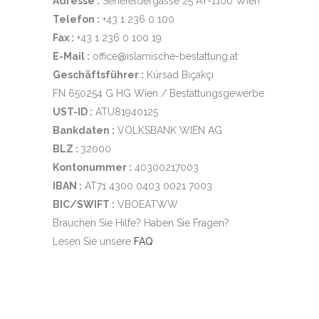
Adresse :
Senefeldergasse 25 AT-1100 Wien
Telefon :
+43 1 236 0 100
Fax :
+43 1 236 0 100 19
E-Mail :
office@islamische-bestattung.at
Geschäftsführer :
Kürsad Bıçakçı
FN 650254 G HG Wien / Bestattungsgewerbe
UST-ID :
ATU81940125
Bankdaten :
VOLKSBANK WIEN AG
BLZ :
32000
Kontonummer :
40300217003
IBAN :
AT71 4300 0403 0021 7003
BIC/SWIFT :
VBOEATWW
Brauchen Sie Hilfe? Haben Sie Fragen?
Lesen Sie unsere
FAQ