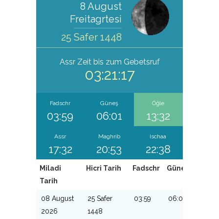
8 August
Freitagrtesi
25 Safer 1448
Assr
Zeit bis zum Gebetsruf
03:21:17
Fadschr
Güneş
Öğle
03:59
06:01
13:32
Assr
Maghrib
Ischaa
17:32
20:53
22:38
Miladi
Hicri Tarih
Fadschr
Güneş
Öğle
Tarih
08 August
25 Safer
03:59
06:01
13:32
2026
1448