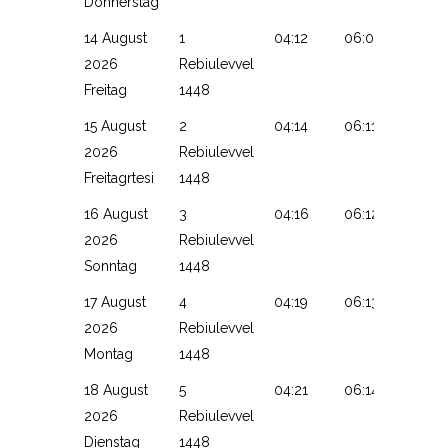
Donnerstag
14 August
1
04:12
06:09
13:31
2026
Rebiulevvel
Freitag
1448
15 August
2
04:14
06:11
13:31
2026
Rebiulevvel
Freitagrtesi
1448
16 August
3
04:16
06:12
13:31
2026
Rebiulevvel
Sonntag
1448
17 August
4
04:19
06:13
13:31
2026
Rebiulevvel
Montag
1448
18 August
5
04:21
06:14
13:30
2026
Rebiulevvel
Dienstag
1448