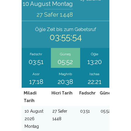
10 August Montag
27 Safer 1448
Öğle
Zeit bis zum Gebetsruf
03:55:54
Fadschr
Güneş
Öğle
03:51
05:52
13:20
Assr
Maghrib
Ischaa
17:18
20:38
22:21
Miladi
Hicri Tarih
Fadschr
Güneş
Öğle
Tarih
10 August
27 Safer
03:51
05:52
13:20
2026
1448
Montag