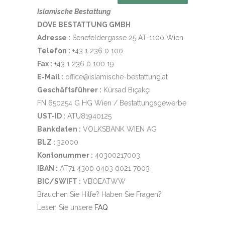
Islamische Bestattung
DOVE BESTATTUNG GMBH
Adresse :
Senefeldergasse 25 AT-1100 Wien
Telefon :
+43 1 236 0 100
Fax :
+43 1 236 0 100 19
E-Mail :
office@islamische-bestattung.at
Geschäftsführer :
Kürsad Bıçakçı
FN 650254 G HG Wien / Bestattungsgewerbe
UST-ID :
ATU81940125
Bankdaten :
VOLKSBANK WIEN AG
BLZ :
32000
Kontonummer :
40300217003
IBAN :
AT71 4300 0403 0021 7003
BIC/SWIFT :
VBOEATWW
Brauchen Sie Hilfe? Haben Sie Fragen?
Lesen Sie unsere
FAQ