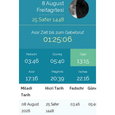
8 August
Freitagrtesi
25 Safer 1448
Assr
Zeit bis zum Gebetsruf
01:25:05
Fadschr
Güneş
Öğle
03:46
05:40
13:15
Assr
Maghrib
Ischaa
17:16
20:39
22:16
Miladi
Hicri Tarih
Fadschr
Güneş
Öğle
Tarih
08 August
25 Safer
03:46
05:40
13:15
2026
1448