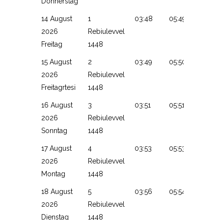
Donnerstag
14 August
1
03:48
05:49
13:14
2026
Rebiulevvel
Freitag
1448
15 August
2
03:49
05:50
13:14
2026
Rebiulevvel
Freitagrtesi
1448
16 August
3
03:51
05:51
13:13
2026
Rebiulevvel
Sonntag
1448
17 August
4
03:53
05:53
13:13
2026
Rebiulevvel
Montag
1448
18 August
5
03:56
05:54
13:13
2026
Rebiulevvel
Dienstag
1448