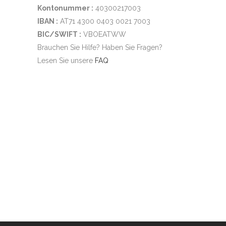
Kontonummer :
40300217003
IBAN :
AT71 4300 0403 0021 7003
BIC/SWIFT :
VBOEATWW
Brauchen Sie Hilfe? Haben Sie Fragen?
Lesen Sie unsere
FAQ