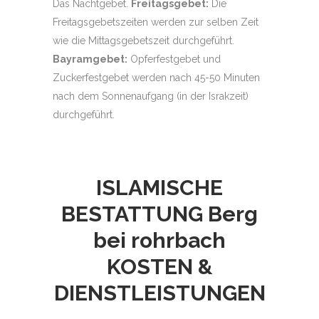
Das Nachtgebet.
Freitagsgebet:
Die
Freitagsgebetszeiten werden zur selben Zeit
wie die Mittagsgebetszeit durchgeführt.
Bayramgebet:
Opferfestgebet und
Zuckerfestgebet werden nach 45-50 Minuten
nach dem Sonnenaufgang (in der Israkzeit)
durchgeführt.
ISLAMISCHE
BESTATTUNG
Berg
bei rohrbach
KOSTEN &
DIENSTLEISTUNGEN