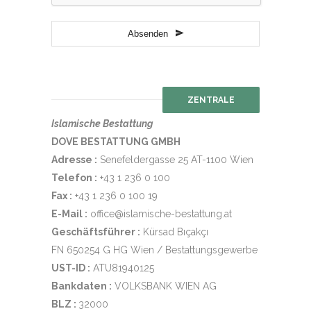
Absenden
ZENTRALE
Islamische Bestattung
DOVE BESTATTUNG GMBH
Adresse :
Senefeldergasse 25 AT-1100 Wien
Telefon :
+43 1 236 0 100
Fax :
+43 1 236 0 100 19
E-Mail :
office@islamische-bestattung.at
Geschäftsführer :
Kürsad Bıçakçı
FN 650254 G HG Wien / Bestattungsgewerbe
UST-ID :
ATU81940125
Bankdaten :
VOLKSBANK WIEN AG
BLZ :
32000