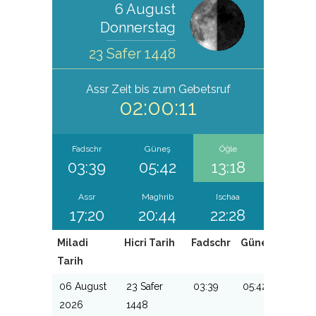
6 August
Donnerstag
23 Safer 1448
Assr
Zeit bis zum Gebetsruf
02:00:11
Fadschr
Güneş
Öğle
03:39
05:42
13:18
Assr
Maghrib
Ischaa
17:20
20:44
22:28
Miladi
Hicri Tarih
Fadschr
Güneş
Öğle
Tarih
06 August
23 Safer
03:39
05:42
13:18
2026
1448