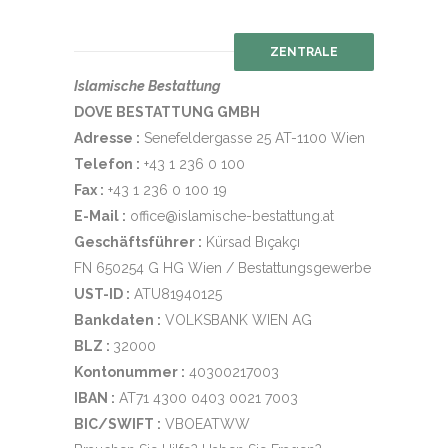
ZENTRALE
Islamische Bestattung
DOVE BESTATTUNG GMBH
Adresse :
Senefeldergasse 25 AT-1100 Wien
Telefon :
+43 1 236 0 100
Fax :
+43 1 236 0 100 19
E-Mail :
office@islamische-bestattung.at
Geschäftsführer :
Kürsad Bıçakçı
FN 650254 G HG Wien / Bestattungsgewerbe
UST-ID :
ATU81940125
Bankdaten :
VOLKSBANK WIEN AG
BLZ :
32000
Kontonummer :
40300217003
IBAN :
AT71 4300 0403 0021 7003
BIC/SWIFT :
VBOEATWW