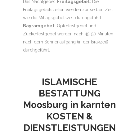
Das Nachtgebet.
Freitagsgebet:
Die
Freitagsgebetszeiten werden zur selben Zeit
wie die Mittagsgebetszeit durchgeführt.
Bayramgebet:
Opferfestgebet und
Zuckerfestgebet werden nach 45-50 Minuten
nach dem Sonnenaufgang (in der Israkzeit)
durchgeführt.
ISLAMISCHE
BESTATTUNG
Moosburg in karnten
KOSTEN &
DIENSTLEISTUNGEN