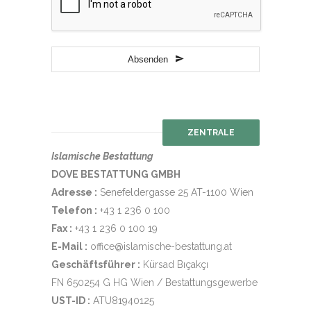
Absenden
Website
URL
*
ZENTRALE
Islamische Bestattung
DOVE BESTATTUNG GMBH
Adresse :
Senefeldergasse 25 AT-1100 Wien
Telefon :
+43 1 236 0 100
Fax :
+43 1 236 0 100 19
E-Mail :
office@islamische-bestattung.at
Geschäftsführer :
Kürsad Bıçakçı
FN 650254 G HG Wien / Bestattungsgewerbe
UST-ID :
ATU81940125