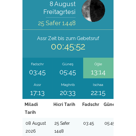
8 August
Freitagrtesi
25 Safer 1448
Assr
Zeit bis zum Gebetsruf
00:45:52
Fadschr
Güneş
Öğle
03:45
05:45
13:14
Assr
Maghrib
Ischaa
17:13
20:33
22:15
Miladi
Hicri Tarih
Fadschr
Güneş
Öğle
Tarih
08 August
25 Safer
03:45
05:45
13:14
2026
1448