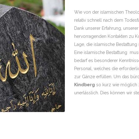
Wie von der islamischen Theolo
relativ schnell nach dem Todesfal
Dank unserer Erfahrung, unser
hervorragenden Kontakten zu Kon
Lage, die islamische Bestattung
Eine islamische Bestattung mus
bedarf es besonderer Kenntnisse-
Personal, welches die erforder
zur Gänze erfüllen. Um das bür
Kindberg
so kurz wie möglich zu
unerlässlich. Dies können wir st