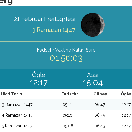
erg
21 Februar Freitagrtesi
3 Ramazan 1447
Fadschr Vaktine Kalan Süre
01:56:00
Öğle
Assr
12:17
15:04
Hicri Tarih
Fadschr
Güneş
Öğle
3 Ramazan 1447
05:11
06:47
12:17
4 Ramazan 1447
05:10
06:45
12:17
5 Ramazan 1447
05:08
06:43
12:17