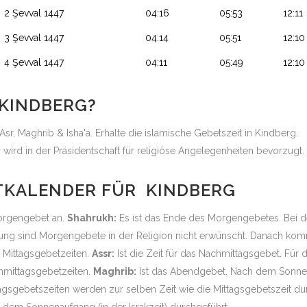
2 Şevval 1447
04:16
05:53
12:11
3 Şevval 1447
04:14
05:51
12:10
4 Şevval 1447
04:11
05:49
12:10
 KINDBERG?
Asr, Maghrib & Isha'a. Erhalte die islamische Gebetszeit in Kindberg.
ird in der Präsidentschaft für religiöse Angelegenheiten bevorzugt
ITKALENDER FÜR KINDBERG
Morgengebet an.
Shahrukh:
Es ist das Ende des Morgengebetes. Bei d
g sind Morgengebete in der Religion nicht erwünscht. Danach kommt
n Mittagsgebetzeiten.
Assr:
Ist die Zeit für das Nachmittagsgebet. Für 
chmittagsgebetzeiten.
Maghrib:
Ist das Abendgebet. Nach dem Sonne
agsgebetszeiten werden zur selben Zeit wie die Mittagsgebetszeit du
dem Sonnenaufgang (in der Israkzeit) durchgeführt.