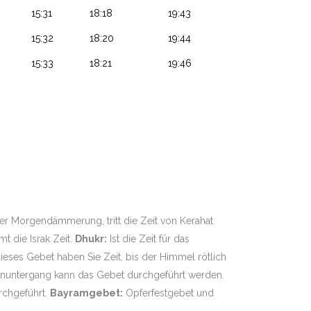
15:31
18:18
19:43
15:32
18:20
19:44
15:33
18:21
19:46
.
er Morgendämmerung, tritt die Zeit von Kerahat
 die Israk Zeit.
Dhukr:
Ist die Zeit für das
dieses Gebet haben Sie Zeit, bis der Himmel rötlich
nuntergang kann das Gebet durchgeführt werden.
rchgeführt.
Bayramgebet:
Opferfestgebet und