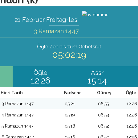
ndorf (k)
21 Februar Freitagrtesi
3 Ramazan 1447
Öğle
Zeit bis zum Gebetsruf
05:02:17
Öğle
Assr
12:26
15:14
Hicri Tarih
Fadschr
Güneş
Öğle
3 Ramazan 1447
05:21
06:55
12:26
4 Ramazan 1447
05:19
06:53
12:26
5 Ramazan 1447
05:18
06:52
12:26
6 Ramazan 1447
05:16
06:50
12:26