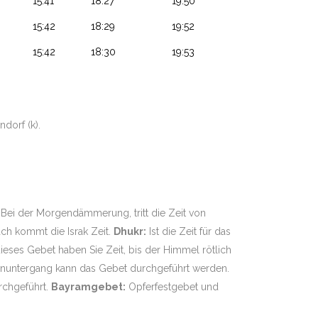
15:41
18:27
19:50
15:42
18:29
19:52
15:42
18:30
19:53
ndorf (k).
.
Bei der Morgendämmerung, tritt die Zeit von
ch kommt die Israk Zeit.
Dhukr:
Ist die Zeit für das
dieses Gebet haben Sie Zeit, bis der Himmel rötlich
nuntergang kann das Gebet durchgeführt werden.
rchgeführt.
Bayramgebet:
Opferfestgebet und