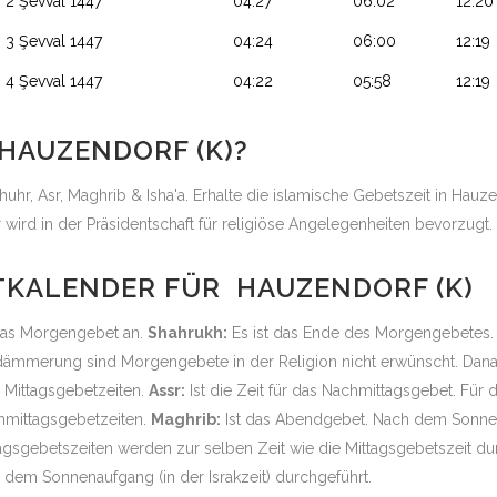
2 Şevval 1447
04:27
06:02
12:20
3 Şevval 1447
04:24
06:00
12:19
4 Şevval 1447
04:22
05:58
12:19
 HAUZENDORF (K)?
huhr, Asr, Maghrib & Isha'a. Erhalte die islamische Gebetszeit in Hauze
ird in der Präsidentschaft für religiöse Angelegenheiten bevorzugt
TKALENDER FÜR HAUZENDORF (K)
r das Morgengebet an.
Shahrukh:
Es ist das Ende des Morgengebetes. 
dämmerung sind Morgengebete in der Religion nicht erwünscht. Dana
n Mittagsgebetzeiten.
Assr:
Ist die Zeit für das Nachmittagsgebet. Für 
chmittagsgebetzeiten.
Maghrib:
Ist das Abendgebet. Nach dem Sonne
agsgebetszeiten werden zur selben Zeit wie die Mittagsgebetszeit du
dem Sonnenaufgang (in der Israkzeit) durchgeführt.