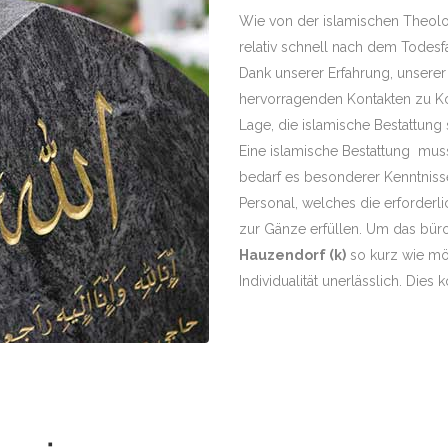
Wie von der islamischen Theolo
relativ schnell nach dem Todesfal
Dank unserer Erfahrung, unser
hervorragenden Kontakten zu Kon
Lage, die islamische Bestattung
Eine islamische Bestattung mus
bedarf es besonderer Kenntnisse-
Personal, welches die erforder
zur Gänze erfüllen. Um das bür
Hauzendorf (k)
so kurz wie mög
Individualität unerlässlich. Dies