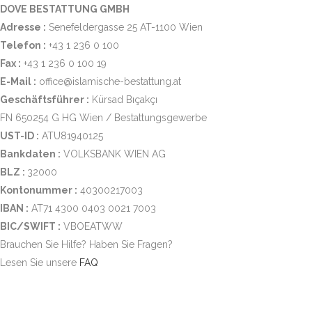
DOVE BESTATTUNG GMBH
Adresse :
Senefeldergasse 25 AT-1100 Wien
Telefon :
+43 1 236 0 100
Fax :
+43 1 236 0 100 19
E-Mail :
office@islamische-bestattung.at
Geschäftsführer :
Kürsad Bıçakçı
FN 650254 G HG Wien / Bestattungsgewerbe
UST-ID :
ATU81940125
Bankdaten :
VOLKSBANK WIEN AG
BLZ :
32000
Kontonummer :
40300217003
IBAN :
AT71 4300 0403 0021 7003
BIC/SWIFT :
VBOEATWW
Brauchen Sie Hilfe? Haben Sie Fragen?
Lesen Sie unsere
FAQ