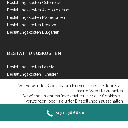
Bestattungskosten Österreich
Bestattungskosten Aserbaidschan
Bestattungskosten Mazedonien
Bestattungskosten Kosovo
Bestattungskosten Bulgarien
BESTATTUNGSKOSTEN
Bestattungskosten Pakistan
Bestattungskosten Tunesien
Bestattungskosten Ägypten
Wir verwenden Cookies, um Ihnen das beste Erlebnis auf
Bestattungskosten Griechenland
unserer Website zu bieten.
Sie können mehr darüber erfahren, welche Cookies wir
Bestattungskosten Bosnien
verwenden, oder sie unter
Einstellungen
ausschalten.
Bestattungskosten Afganhistan
Close GDP
Akzeptieren
Ablehnen
Einstellungen
+43 1 236 66 00