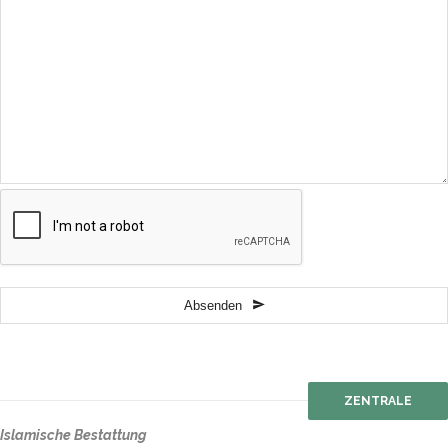
Website
Absenden
URL
*
ZENTRALE
Islamische Bestattung