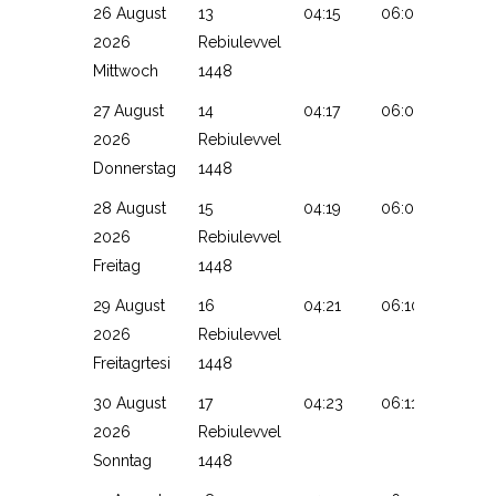
26 August
13
04:15
06:06
13:11
2026
Rebiulevvel
Mittwoch
1448
27 August
14
04:17
06:07
13:10
2026
Rebiulevvel
Donnerstag
1448
28 August
15
04:19
06:08
13:10
2026
Rebiulevvel
Freitag
1448
29 August
16
04:21
06:10
13:10
2026
Rebiulevvel
Freitagrtesi
1448
30 August
17
04:23
06:11
13:09
2026
Rebiulevvel
Sonntag
1448