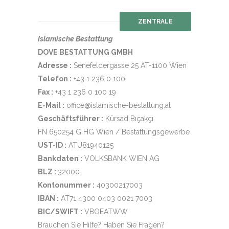
ZENTRALE
Islamische Bestattung
DOVE BESTATTUNG GMBH
Adresse :
Senefeldergasse 25 AT-1100 Wien
Telefon :
+43 1 236 0 100
Fax :
+43 1 236 0 100 19
E-Mail :
office@islamische-bestattung.at
Geschäftsführer :
Kürsad Bıçakçı
FN 650254 G HG Wien / Bestattungsgewerbe
UST-ID :
ATU81940125
Bankdaten :
VOLKSBANK WIEN AG
BLZ :
32000
Kontonummer :
40300217003
IBAN :
AT71 4300 0403 0021 7003
BIC/SWIFT :
VBOEATWW
Brauchen Sie Hilfe? Haben Sie Fragen?