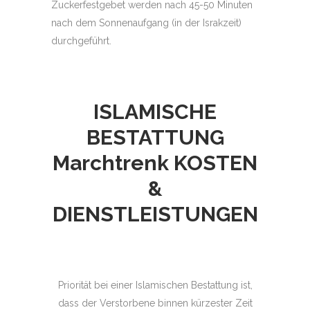
Zuckerfestgebet werden nach 45-50 Minuten
nach dem Sonnenaufgang (in der Israkzeit)
durchgeführt.
ISLAMISCHE
BESTATTUNG
Marchtrenk
KOSTEN
&
DIENSTLEISTUNGEN
Priorität bei einer Islamischen Bestattung ist,
dass der Verstorbene binnen kürzester Zeit