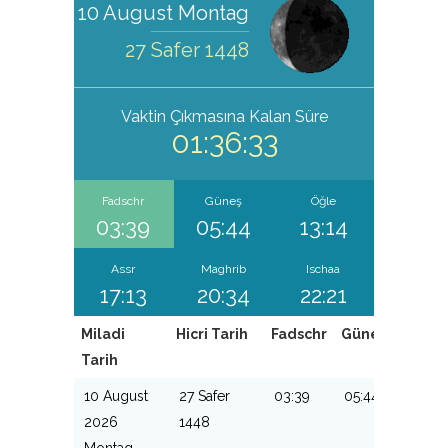
10 August Montag
27 Safer 1448
Vaktin Çıkmasına Kalan Süre
01:36:32
Fadschr
Güneş
Öğle
03:39
05:44
13:14
Assr
Maghrib
Ischaa
17:13
20:34
22:21
Miladi
Hicri Tarih
Fadschr
Güneş
Öğle
Tarih
10 August
27 Safer
03:39
05:44
13:14
2026
1448