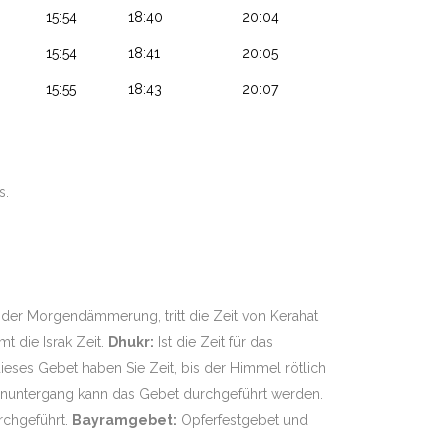
15:54
18:40
20:04
15:54
18:41
20:05
15:55
18:43
20:07
s.
.
der Morgendämmerung, tritt die Zeit von Kerahat
 die Israk Zeit.
Dhukr:
Ist die Zeit für das
dieses Gebet haben Sie Zeit, bis der Himmel rötlich
nuntergang kann das Gebet durchgeführt werden.
rchgeführt.
Bayramgebet:
Opferfestgebet und