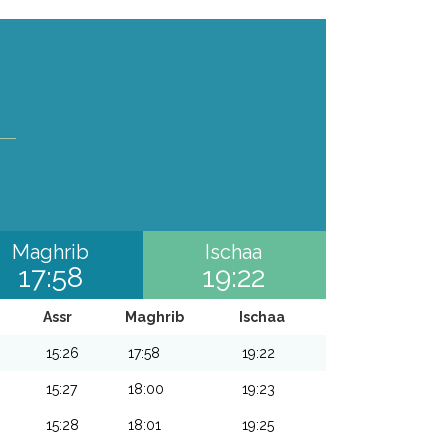
Maghrib
Ischaa
17:58
19:22
Assr
Maghrib
Ischaa
15:26
17:58
19:22
15:27
18:00
19:23
15:28
18:01
19:25