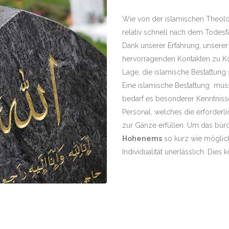
Wie von der islamischen Theolo
relativ schnell nach dem Todesfal
Dank unserer Erfahrung, unser
hervorragenden Kontakten zu Kon
Lage, die islamische Bestattung
Eine islamische Bestattung mus
bedarf es besonderer Kenntnisse-
Personal, welches die erforder
zur Gänze erfüllen. Um das bür
Hohenems
so kurz wie möglich 
Individualität unerlässlich. Dies