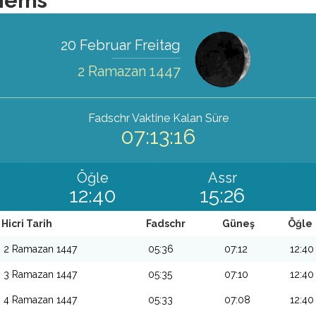
enems
20 Februar Freitag
2 Ramazan 1447
Fadschr Vaktine Kalan Süre
07:13:14
Öğle
Assr
12:40
15:26
Hicri Tarih
Fadschr
Güneş
Öğle
2 Ramazan 1447
05:36
07:12
12:40
3 Ramazan 1447
05:35
07:10
12:40
4 Ramazan 1447
05:33
07:08
12:40