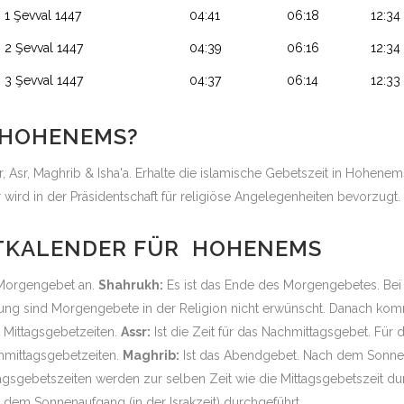
1 Şevval 1447
04:41
06:18
12:34
2 Şevval 1447
04:39
06:16
12:34
3 Şevval 1447
04:37
06:14
12:33
 HOHENEMS?
, Asr, Maghrib & Isha'a. Erhalte die islamische Gebetszeit in Hohenem
ird in der Präsidentschaft für religiöse Angelegenheiten bevorzugt
ITKALENDER FÜR HOHENEMS
s Morgengebet an.
Shahrukh:
Es ist das Ende des Morgengebetes. Bei 
g sind Morgengebete in der Religion nicht erwünscht. Danach kommt
n Mittagsgebetzeiten.
Assr:
Ist die Zeit für das Nachmittagsgebet. Für 
chmittagsgebetzeiten.
Maghrib:
Ist das Abendgebet. Nach dem Sonne
agsgebetszeiten werden zur selben Zeit wie die Mittagsgebetszeit du
dem Sonnenaufgang (in der Israkzeit) durchgeführt.