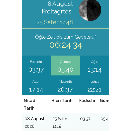
8 August
Freitagrtesi
25 Safer 1448
Öğle
Zeit bis zum Gebetsruf
06:24:34
Fadschr
Güneş
Öğle
03:37
05:40
13:14
Assr
Maghrib
Ischaa
17:14
20:37
22:21
Miladi
Hicri Tarih
Fadschr
Güneş
Öğle
Tarih
08 August
25 Safer
03:37
05:40
13:14
2026
1448