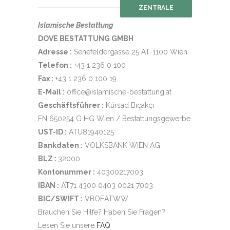
ZENTRALE
Islamische Bestattung
DOVE BESTATTUNG GMBH
Adresse :
Senefeldergasse 25 AT-1100 Wien
Telefon :
+43 1 236 0 100
Fax :
+43 1 236 0 100 19
E-Mail :
office@islamische-bestattung.at
Geschäftsführer :
Kürsad Bıçakçı
FN 650254 G HG Wien / Bestattungsgewerbe
UST-ID :
ATU81940125
Bankdaten :
VOLKSBANK WIEN AG
BLZ :
32000
Kontonummer :
40300217003
IBAN :
AT71 4300 0403 0021 7003
BIC/SWIFT :
VBOEATWW
Brauchen Sie Hilfe? Haben Sie Fragen?
Lesen Sie unsere
FAQ