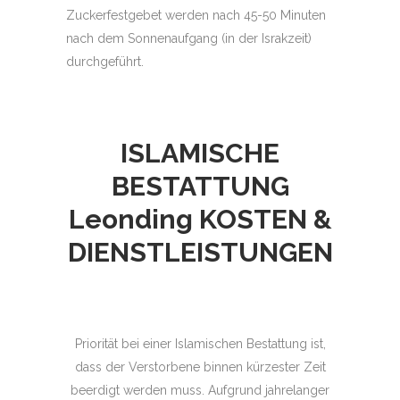
Zuckerfestgebet werden nach 45-50 Minuten
nach dem Sonnenaufgang (in der Israkzeit)
durchgeführt.
ISLAMISCHE
BESTATTUNG
Leonding
KOSTEN &
DIENSTLEISTUNGEN
Priorität bei einer Islamischen Bestattung ist,
dass der Verstorbene binnen kürzester Zeit
beerdigt werden muss. Aufgrund jahrelanger