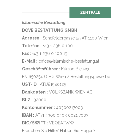
ZENTRALE
Islamische Bestattung
DOVE BESTATTUNG GMBH
Adresse :
Senefeldergasse 25 AT-1100 Wien
Telefon :
+43 1 236 0 100
Fax :
+43 1 236 0 100 19
E-Mail :
office@islamische-bestattung.at
Geschäftsführer :
Kürsad Bıçakçı
FN 650254 G HG Wien / Bestattungsgewerbe
UST-ID :
ATU81940125
Bankdaten :
VOLKSBANK WIEN AG
BLZ :
32000
Kontonummer :
40300217003
IBAN :
AT71 4300 0403 0021 7003
BIC/SWIFT :
VBOEATWW
Brauchen Sie Hilfe? Haben Sie Fragen?