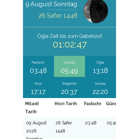
9 August Sonntag
26 Safer 1448
Öğle
Zeit bis zum Gebetsruf
01:02:46
Fadschr
Güneş
Öğle
03:48
05:49
13:18
Assr
Maghrib
Ischaa
17:17
20:37
22:20
Miladi
Hicri Tarih
Fadschr
Güneş
Öğle
Tarih
09 August
26 Safer
03:48
05:49
13:18
2026
1448
Sonntag