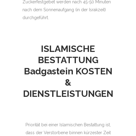
Zuckerfestgebet werden nach 45-50 Minuten
nach dem Sonnenaufgang (in der Israkzeit)
durchgeführt.
ISLAMISCHE
BESTATTUNG
Badgastein
KOSTEN
&
DIENSTLEISTUNGEN
Priorität bei einer Islamischen Bestattung ist,
dass der Verstorbene binnen kürzester Zeit