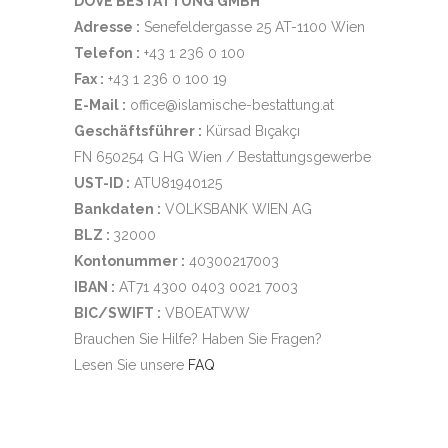
DOVE BESTATTUNG GMBH
Adresse :
Senefeldergasse 25 AT-1100 Wien
Telefon :
+43 1 236 0 100
Fax :
+43 1 236 0 100 19
E-Mail :
office@islamische-bestattung.at
Geschäftsführer :
Kürsad Bıçakçı
FN 650254 G HG Wien / Bestattungsgewerbe
UST-ID :
ATU81940125
Bankdaten :
VOLKSBANK WIEN AG
BLZ :
32000
Kontonummer :
40300217003
IBAN :
AT71 4300 0403 0021 7003
BIC/SWIFT :
VBOEATWW
Brauchen Sie Hilfe? Haben Sie Fragen?
Lesen Sie unsere
FAQ