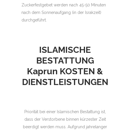
Zuckerfestgebet werden nach 45-50 Minuten
nach dem Sonnenaufgang (in der Israkzeit)
durchgeführt.
ISLAMISCHE
BESTATTUNG
Kaprun
KOSTEN &
DIENSTLEISTUNGEN
Priorität bei einer Islamischen Bestattung ist,
dass der Verstorbene binnen kürzester Zeit
beerdigt werden muss. Aufgrund jahrelanger