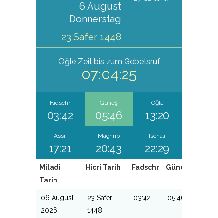
6 August
Donnerstag
23 Safer 1448
Öğle
Zeit bis zum Gebetsruf
07:04:24
Fadschr
Güneş
Öğle
03:42
05:46
13:20
Assr
Maghrib
Ischaa
17:21
20:43
22:29
Miladi
Hicri Tarih
Fadschr
Güneş
Öğle
Tarih
06 August
23 Safer
03:42
05:46
13:20
2026
1448