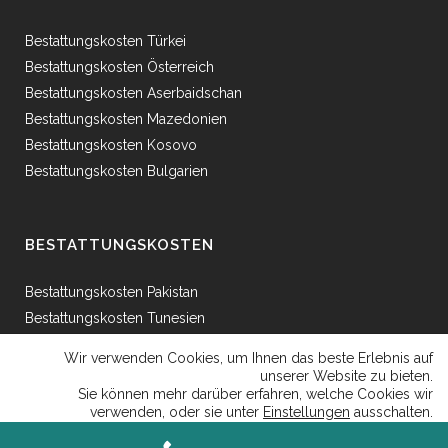
Bestattungskosten Türkei
Bestattungskosten Österreich
Bestattungskosten Aserbaidschan
Bestattungskosten Mazedonien
Bestattungskosten Kosovo
Bestattungskosten Bulgarien
BESTATTUNGSKOSTEN
Bestattungskosten Pakistan
Bestattungskosten Tunesien
Bestattungskosten Ägypten
Wir verwenden Cookies, um Ihnen das beste Erlebnis auf
Bestattungskosten Griechenland
unserer Website zu bieten.
Sie können mehr darüber erfahren, welche Cookies wir
Bestattungskosten Bosnien
verwenden, oder sie unter
Einstellungen
ausschalten.
Bestattungskosten Afganhistan
Close GDP