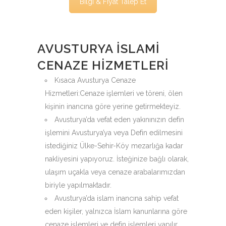
Bilgi & Fiyat Talep Et
AVUSTURYA İSLAMI
CENAZE HIZMETLERI
Kısaca Avusturya Cenaze
Hizmetleri:Cenaze işlemleri ve töreni, ölen
kişinin inancına göre yerine getirmekteyiz.
Avusturya’da vefat eden yakınınızın defin
işlemini Avusturya’ya veya Defin edilmesini
istediğiniz Ülke-Sehir-Köy mezarlığa kadar
nakliyesini yapıyoruz. İsteğinize bağlı olarak,
ulaşım uçakla veya cenaze arabalarımızdan
biriyle yapılmaktadır.
Avusturya’da islam inancına sahip vefat
eden kişiler, yalnızca İslam kanunlarına göre
cenaze işlemleri ve defin işlemleri yapılır.