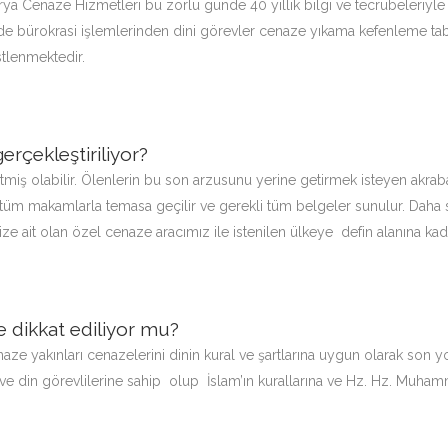
a Cenaze Hizmetleri bu zorlu günde 40 yıllık bilgi ve tecrübeleriyle 
 bürokrasi işlemlerinden dini görevler cenaze yıkama kefenleme ta
tlenmektedir.
gerçekleştiriliyor?
miş olabilir. Ölenlerin bu son arzusunu yerine getirmek isteyen akrabal
tüm makamlarla temasa geçilir ve gerekli tüm belgeler sunulur. Daha son
ze ait olan özel cenaze aracımız ile istenilen ülkeye defin alanına kad
e dikkat ediliyor mu?
aze yakınları cenazelerini dinin kural ve şartlarına uygun olarak son 
ve din görevlilerine sahip olup İslam’ın kurallarına ve Hz. Hz. Muham