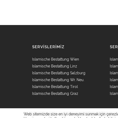
SERVISLERIMIZ
SER
Islamische Bestattung Wien
Isla
Islamische Bestattung Linz
Isla
Islamische Bestattung Salzburg
Isla
Islamische Bestattung Wr. Neu.
Isla
Islamische Bestattung Tirol
Isla
Islamische Bestattung Graz
Isla
Web sitemizde size en iyi deneyimi sunmak için çerezle
Senefeldergasse 25