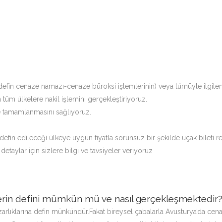
defin cenaze namazı-cenaze büroksi işlemlerinin) veya tümüyle ilgile
 tüm ülkelere nakil işlemini gerçekleştiriyoruz.
lde tamamlanmasını sağlıyoruz.
 defin edileceği ülkeye uygun fiyatla sorunsuz bir şekilde uçak bileti r
detaylar için sizlere bilgi ve tavsiyeler veriyoruz
ilerin defini mümkün mü ve nasıl gerçekleşmektedir
rlıklarına defin münkündür.Fakat bireysel çabalarla Avusturya’da cena