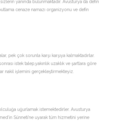
sizlerin yanında bulunmaktadır. Avusturya`da defin
butlama cenaze namazı organizyonu ve defin
ar, pek çok sorunla karşı karşıya kalmaktadırlar.
rası istek talep,yakınlık uzaklık ve şartlara göre
ar nakil işlemini gerçekleştirmekteyiz.
yolculuğa uğurlamak istemektedirler. Avusturya
med’in Sünneti’ne uyarak tüm hizmetini yerine