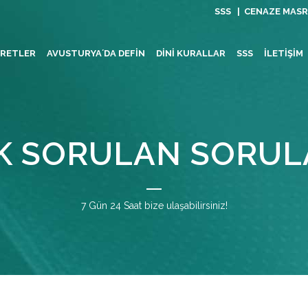
SSS |
CENAZE MASR
RETLER
AVUSTURYA´DA DEFIN
DİNİ KURALLAR
SSS
İLETIŞIM
IK SORULAN SORUL
7 Gün 24 Saat bize ulaşabilirsiniz!