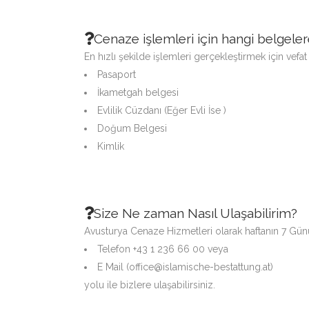
Cenaze işlemleri için hangi belgelere
En hızlı şekilde işlemleri gerçekleştirmek için ve
Pasaport
İkametgah belgesi
Evlilik Cüzdanı (Eğer Evli İse )
Doğum Belgesi
Kimlik
Size Ne zaman Nasıl Ulaşabilirim?
Avusturya Cenaze Hizmetleri olarak haftanın 7 Günü
Telefon +43 1 236 66 00 veya
E Mail (office@islamische-bestattung.at)
yolu ile bizlere ulaşabilirsiniz.