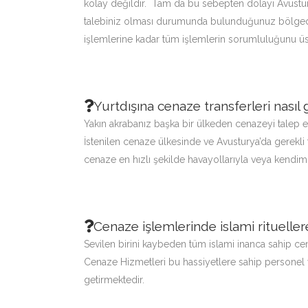
kolay değildir. Tam da bu sebepten dolayı Avustury
talebiniz olması durumunda bulunduğunuz bölgede
işlemlerine kadar tüm işlemlerin sorumluluğunu üs
Yurtdışına cenaze transferleri nasıl 
Yakın akrabanız başka bir ülkeden cenazeyi talep et
İstenilen cenaze ülkesinde ve Avusturya’da gerekli 
cenaze en hızlı şekilde havayollarıyla veya kendimi
Cenaze işlemlerinde islami ritueller
Sevilen birini kaybeden tüm islami inanca sahip cen
Cenaze Hizmetleri bu hassiyetlere sahip personel 
getirmektedir.