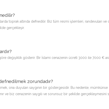
edilir?
da toprak altında defnedilir. Biz tüm resmi işlemleri, randevuları ve
lde gerçekleşir.
ardır?
göre değişiklik gösterir. Bir İslami cenazenin ücreti 3000 ile 7000 € ar
 defnedilmek zorundadır?
tmek, ona duyulan saygının bir göstergesidir. Bu nedenle, mümkünse 24
lınır ve biz cenazenin saygılı ve sorunsuz bir şekilde gerçekleşmesini s