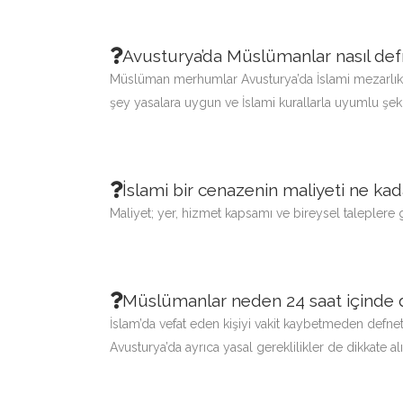
Avusturya’da Müslümanlar nasıl defn
Müslüman merhumlar Avusturya’da İslami mezarlıklar
şey yasalara uygun ve İslami kurallarla uyumlu şeki
İslami bir cenazenin maliyeti ne kad
Maliyet; yer, hizmet kapsamı ve bireysel taleplere 
Müslümanlar neden 24 saat içinde
İslam’da vefat eden kişiyi vakit kaybetmeden defne
Avusturya’da ayrıca yasal gereklilikler de dikkate a