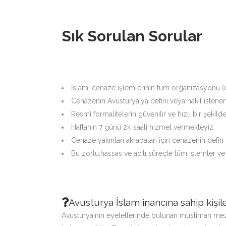
Sık Sorulan Sorular
İslami cenaze işlemlerinin tüm organizasyonu (
Cenazenin Avusturya`ya defini veya nakil istenen
Resmi formalitelerin güvenilir ve hızlı bir şeki
Haftanın 7 günü 24 saati hizmet vermekteyiz
Cenaze yakınları akrabaları için cenazenin defin
Bu zorlu,hassas ve acılı süreçte tüm işlemler ve 
Avusturya İslam inancına sahip kiş
Avusturya`nın eyeletlerinde bulunan müsliman meza