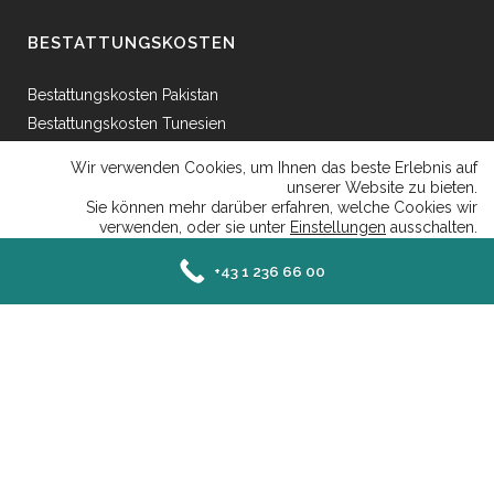
BESTATTUNGSKOSTEN
Bestattungskosten Pakistan
Bestattungskosten Tunesien
Bestattungskosten Ägypten
Wir verwenden Cookies, um Ihnen das beste Erlebnis auf
Bestattungskosten Griechenland
unserer Website zu bieten.
Sie können mehr darüber erfahren, welche Cookies wir
Bestattungskosten Bosnien
verwenden, oder sie unter
Einstellungen
ausschalten.
Bestattungskosten Afganhistan
Close GDP
Akzeptieren
Ablehnen
Einstellungen
+43 1 236 66 00
Senefeldergasse 25 AT-1100 Wien - Mail: office@islamische-bestattung.at | Tel:
+43 1 236 66 00 |
Datenschutzerklaerung
|
Impressum
Deutsch
Türkçe
English
Bosnian
العربية
Albanian