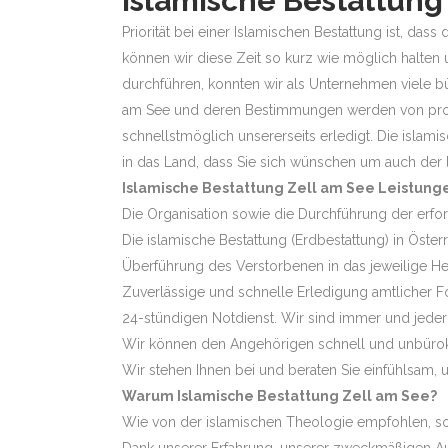
Islamische Bestattung
Priorität bei einer Islamischen Bestattung ist, d
können wir diese Zeit so kurz wie möglich halten 
durchführen, konnten wir als Unternehmen viele b
am See und deren Bestimmungen werden von profe
schnellstmöglich unsererseits erledigt. Die islami
in das Land, dass Sie sich wünschen um auch de
Islamische Bestattung Zell am See Leistung
Die Organisation sowie die Durchführung der erf
Die islamische Bestattung (Erdbestattung) in Öste
Überführung des Verstorbenen in das jeweilige H
Zuverlässige und schnelle Erledigung amtlicher F
24-stündigen Notdienst. Wir sind immer und jederze
Wir können den Angehörigen schnell und unbürokr
Wir stehen Ihnen bei und beraten Sie einfühlsam, u
Warum Islamische Bestattung Zell am See?
Wie von der islamischen Theologie empfohlen, sollt