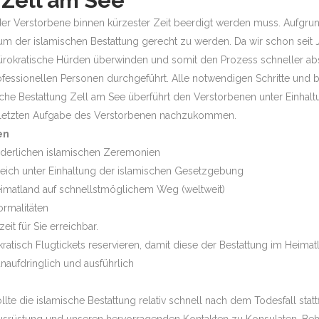
 Zell am See
ass der Verstorbene binnen kürzester Zeit beerdigt werden muss. Aufg
um der islamischen Bestattung gerecht zu werden. Da wir schon seit 
ürokratische Hürden überwinden und somit den Prozess schneller abs
ssionellen Personen durchgeführt. Alle notwendigen Schritte und 
sche Bestattung Zell am See überführt den Verstorbenen unter Einhaltu
r letzten Aufgabe des Verstorbenen nachzukommen.
en
orderlichen islamischen Zeremonien
rreich unter Einhaltung der islamischen Gesetzgebung
eimatland auf schnellstmöglichem Weg (weltweit)
ormalitäten
it für Sie erreichbar.
atisch Flugtickets reservieren, damit diese der Bestattung im Heim
naufdringlich und ausführlich
e die islamische Bestattung relativ schnell nach dem Todesfall statt