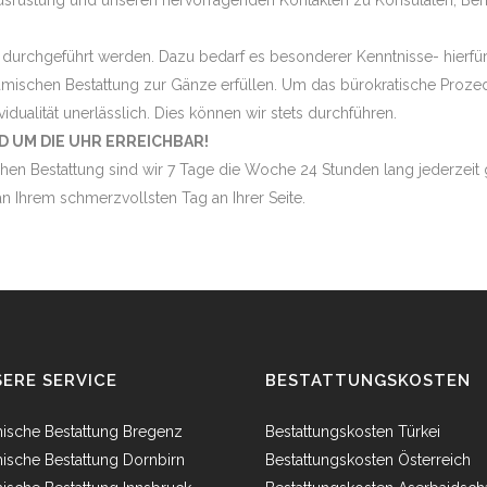
srüstung und unseren hervorragenden Kontakten zu Konsulaten, Behör
 durchgeführt werden. Dazu bedarf es besonderer Kenntnisse- hierfür 
amischen Bestattung zur Gänze erfüllen. Um das bürokratische Proze
vidualität unerlässlich. Dies können wir stets durchführen.
D UM DIE UHR ERREICHBAR!
hen Bestattung sind wir 7 Tage die Woche 24 Stunden lang jederzeit g
n Ihrem schmerzvollsten Tag an Ihrer Seite.
ERE SERVICE
BESTATTUNGSKOSTEN
mische Bestattung Bregenz
Bestattungskosten Türkei
mische Bestattung Dornbirn
Bestattungskosten Österreich