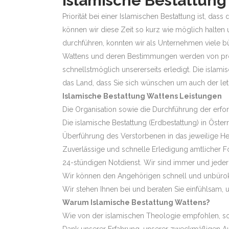
Islamische Bestattung
Priorität bei einer Islamischen Bestattung ist, d
können wir diese Zeit so kurz wie möglich halten 
durchführen, konnten wir als Unternehmen viele b
Wattens und deren Bestimmungen werden von prof
schnellstmöglich unsererseits erledigt. Die islami
das Land, dass Sie sich wünschen um auch der l
Islamische Bestattung Wattens Leistungen
Die Organisation sowie die Durchführung der erf
Die islamische Bestattung (Erdbestattung) in Öste
Überführung des Verstorbenen in das jeweilige H
Zuverlässige und schnelle Erledigung amtlicher F
24-stündigen Notdienst. Wir sind immer und jederze
Wir können den Angehörigen schnell und unbürokr
Wir stehen Ihnen bei und beraten Sie einfühlsam, u
Warum Islamische Bestattung Wattens?
Wie von der islamischen Theologie empfohlen, sollt