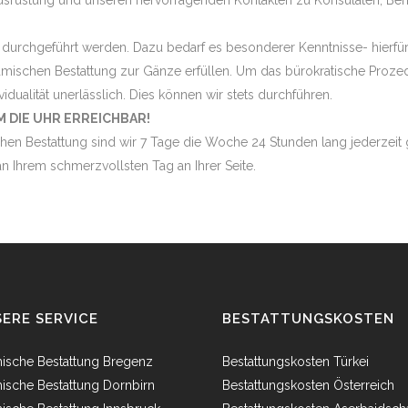
srüstung und unseren hervorragenden Kontakten zu Konsulaten, Behör
 durchgeführt werden. Dazu bedarf es besonderer Kenntnisse- hierfür 
amischen Bestattung zur Gänze erfüllen. Um das bürokratische Proze
vidualität unerlässlich. Dies können wir stets durchführen.
 DIE UHR ERREICHBAR!
hen Bestattung sind wir 7 Tage die Woche 24 Stunden lang jederzeit g
n Ihrem schmerzvollsten Tag an Ihrer Seite.
ERE SERVICE
BESTATTUNGSKOSTEN
mische Bestattung Bregenz
Bestattungskosten Türkei
mische Bestattung Dornbirn
Bestattungskosten Österreich