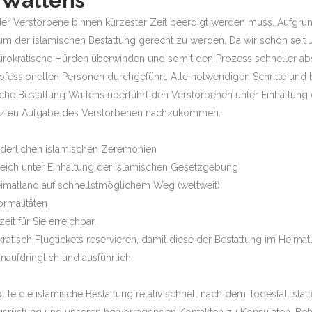
 Wattens
ass der Verstorbene binnen kürzester Zeit beerdigt werden muss. Aufg
um der islamischen Bestattung gerecht zu werden. Da wir schon seit 
ürokratische Hürden überwinden und somit den Prozess schneller ab
essionellen Personen durchgeführt. Alle notwendigen Schritte und
sche Bestattung Wattens überführt den Verstorbenen unter Einhaltung d
etzten Aufgabe des Verstorbenen nachzukommen.
orderlichen islamischen Zeremonien
rreich unter Einhaltung der islamischen Gesetzgebung
eimatland auf schnellstmöglichem Weg (weltweit)
ormalitäten
it für Sie erreichbar.
atisch Flugtickets reservieren, damit diese der Bestattung im Heim
naufdringlich und ausführlich
e die islamische Bestattung relativ schnell nach dem Todesfall statt