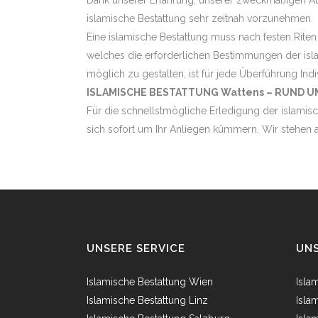
Dank unserer Erfahrung, unserer zweckmäßigen Au
islamische Bestattung sehr zeitnah vorzunehmen.
Eine islamische Bestattung muss nach festen Riten
welches die erforderlichen Bestimmungen der isl
möglich zu gestalten, ist für jede Überführung Indi
ISLAMISCHE BESTATTUNG Wattens – RUND UM
Für die schnellstmögliche Erledigung der islamisc
sich sofort um Ihr Anliegen kümmern. Wir stehen a
UNSERE SERVICE
UNS
Islamische Bestattung Wien
Isla
Islamische Bestattung Linz
Isla