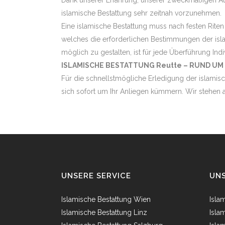
Dank unserer Erfahrung, unserer zweckmäßigen Aus
islamische Bestattung sehr zeitnah vorzunehmen.
Eine islamische Bestattung muss nach festen Riten
welches die erforderlichen Bestimmungen der isla
möglich zu gestalten, ist für jede Überführung Indi
ISLAMISCHE BESTATTUNG Reutte – RUND UM 
Für die schnellstmögliche Erledigung der islamisc
sich sofort um Ihr Anliegen kümmern. Wir stehen a
UNSERE SERVICE
UNS
Islamische Bestattung Wien
Isla
Islamische Bestattung Linz
Isla