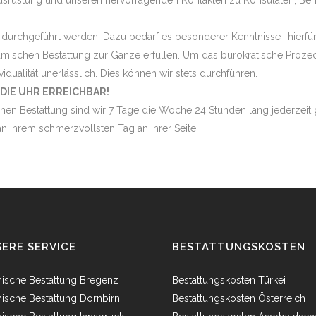
rüstung und unseren hervorragenden Kontakten zu Konsulaten, Behörd
 durchgeführt werden. Dazu bedarf es besonderer Kenntnisse- hierfür 
mischen Bestattung zur Gänze erfüllen. Um das bürokratische Prozed
vidualität unerlässlich. Dies können wir stets durchführen.
DIE UHR ERREICHBAR!
hen Bestattung sind wir 7 Tage die Woche 24 Stunden lang jederzeit g
n Ihrem schmerzvollsten Tag an Ihrer Seite.
ERE SERVICE
BESTATTUNGSKOSTEN
mische Bestattung Bregenz
Bestattungskosten Türkei
mische Bestattung Dornbirn
Bestattungskosten Österreich