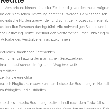
 Reutte
ass der Verstorbene binnen kürzester Zeit beerdigt werden muss. Aufg
um der islamischen Bestattung gerecht zu werden. Da wir schon seit J
ürokratische Hürden überwinden und somit den Prozess schneller ab
ssionellen Personen durchgeführt. Alle notwendigen Schritte und 
sche Bestattung Reutte überführt den Verstorbenen unter Einhaltung de
en Aufgabe des Verstorbenen nachzukommen.
orderlichen islamischen Zeremonien
rreich unter Einhaltung der islamischen Gesetzgebung
eimatland auf schnellstmöglichem Weg (weltweit)
ormalitäten
it für Sie erreichbar.
atisch Flugtickets reservieren, damit diese der Bestattung im Heim
naufdringlich und ausführlich
e die islamische Bestattung relativ schnell nach dem Todesfall statt