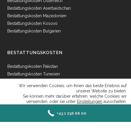
Bestattungskosten Österreich
Bestattungskosten Aserbaidschan
Bestattungskosten Mazedonien
Bestattungskosten Kosovo
Bestattungskosten Bulgarien
BESTATTUNGSKOSTEN
Bestattungskosten Pakistan
Bestattungskosten Tunesien
Bestattungskosten Ägypten
Wir verwenden Cookies, um Ihnen das beste Erlebnis auf
Bestattungskosten Griechenland
unserer Website zu bieten.
Sie können mehr darüber erfahren, welche Cookies wir
Bestattungskosten Bosnien
verwenden, oder sie unter
Einstellungen
ausschalten.
Bestattungskosten Afganhistan
Close GDP
Akzeptieren
Ablehnen
Einstellungen
+43 1 236 66 00