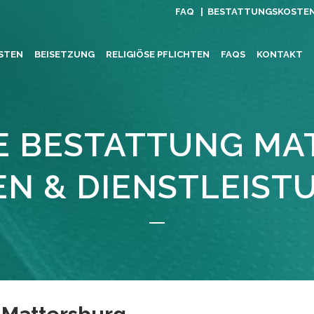
FAQ |
BESTATTUNGSKOSTE
STEN
BEISETZUNG
RELIGIÖSE PFLICHTEN
FAQS
KONTAKT
E BESTATTUNG M
EN & DIENSTLEIST