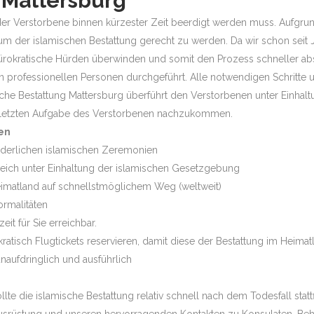
 Mattersburg
ass der Verstorbene binnen kürzester Zeit beerdigt werden muss. Aufg
um der islamischen Bestattung gerecht zu werden. Da wir schon seit 
ürokratische Hürden überwinden und somit den Prozess schneller ab
professionellen Personen durchgeführt. Alle notwendigen Schritte
sche Bestattung Mattersburg überführt den Verstorbenen unter Einhaltu
r letzten Aufgabe des Verstorbenen nachzukommen.
en
orderlichen islamischen Zeremonien
rreich unter Einhaltung der islamischen Gesetzgebung
eimatland auf schnellstmöglichem Weg (weltweit)
ormalitäten
it für Sie erreichbar.
atisch Flugtickets reservieren, damit diese der Bestattung im Heim
naufdringlich und ausführlich
e die islamische Bestattung relativ schnell nach dem Todesfall statt