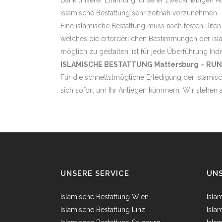
Dank unserer Erfahrung, unserer zweckmäßigen Au
islamische Bestattung sehr zeitnah vorzunehmen.
Eine islamische Bestattung muss nach festen Riten
welches die erforderlichen Bestimmungen der isl
möglich zu gestalten, ist für jede Überführung Indi
ISLAMISCHE BESTATTUNG Mattersburg – RUN
Für die schnellstmögliche Erledigung der islamisc
sich sofort um Ihr Anliegen kümmern. Wir stehen a
UNSERE SERVICE
UNS
Islamische Bestattung Wien
Isla
Islamische Bestattung Linz
Isla