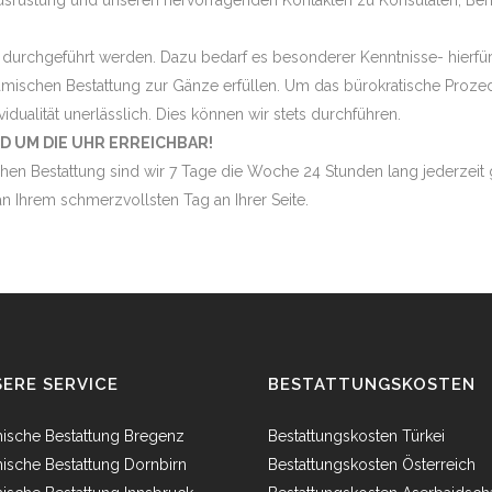
srüstung und unseren hervorragenden Kontakten zu Konsulaten, Behör
 durchgeführt werden. Dazu bedarf es besonderer Kenntnisse- hierfür 
amischen Bestattung zur Gänze erfüllen. Um das bürokratische Proze
vidualität unerlässlich. Dies können wir stets durchführen.
D UM DIE UHR ERREICHBAR!
hen Bestattung sind wir 7 Tage die Woche 24 Stunden lang jederzeit g
n Ihrem schmerzvollsten Tag an Ihrer Seite.
ERE SERVICE
BESTATTUNGSKOSTEN
mische Bestattung Bregenz
Bestattungskosten Türkei
mische Bestattung Dornbirn
Bestattungskosten Österreich