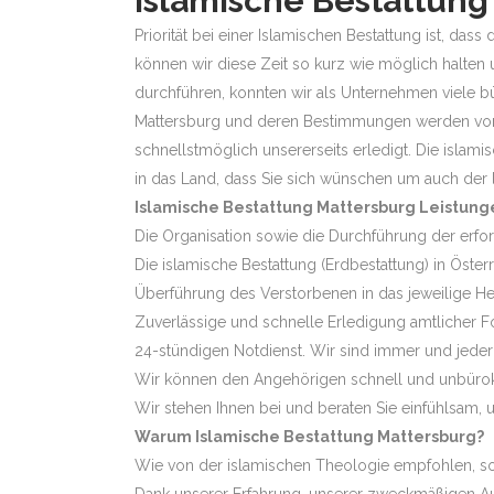
Islamische Bestattung
Priorität bei einer Islamischen Bestattung ist, d
können wir diese Zeit so kurz wie möglich halten 
durchführen, konnten wir als Unternehmen viele b
Mattersburg und deren Bestimmungen werden von 
schnellstmöglich unsererseits erledigt. Die islami
in das Land, dass Sie sich wünschen um auch de
Islamische Bestattung Mattersburg Leistung
Die Organisation sowie die Durchführung der erf
Die islamische Bestattung (Erdbestattung) in Öste
Überführung des Verstorbenen in das jeweilige H
Zuverlässige und schnelle Erledigung amtlicher F
24-stündigen Notdienst. Wir sind immer und jederze
Wir können den Angehörigen schnell und unbürokr
Wir stehen Ihnen bei und beraten Sie einfühlsam, u
Warum Islamische Bestattung Mattersburg?
Wie von der islamischen Theologie empfohlen, sollt