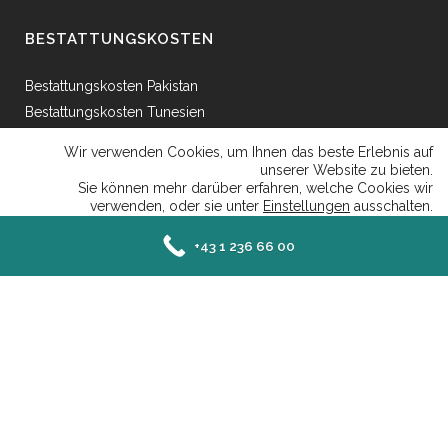
BESTATTUNGSKOSTEN
Bestattungskosten Pakistan
Bestattungskosten Tunesien
Bestattungskosten Ägypten
Wir verwenden Cookies, um Ihnen das beste Erlebnis auf
Bestattungskosten Griechenland
unserer Website zu bieten.
Sie können mehr darüber erfahren, welche Cookies wir
Bestattungskosten Bosnien
verwenden, oder sie unter
Einstellungen
ausschalten.
Bestattungskosten Afganhistan
Close GDP
Akzeptieren
Ablehnen
Einstellungen
+43 1 236 66 00
Senefeldergasse 25 AT-1100 Wien - Mail: office@islamische-bestattung.at | Tel:
+43 1 236 66 00 |
Datenschutzerklaerung
|
Impressum
Deutsch
Türkçe
English
Bosnian
العربية
Albanian