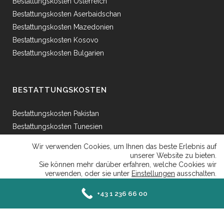
Bestattungskosten Österreich
Bestattungskosten Aserbaidschan
Bestattungskosten Mazedonien
Bestattungskosten Kosovo
Bestattungskosten Bulgarien
BESTATTUNGSKOSTEN
Bestattungskosten Pakistan
Bestattungskosten Tunesien
Bestattungskosten Ägypten
Wir verwenden Cookies, um Ihnen das beste Erlebnis auf
Bestattungskosten Griechenland
unserer Website zu bieten.
Sie können mehr darüber erfahren, welche Cookies wir
Bestattungskosten Bosnien
verwenden, oder sie unter
Einstellungen
ausschalten.
Bestattungskosten Afganhistan
Close GDP
Akzeptieren
Ablehnen
Einstellungen
+43 1 236 66 00