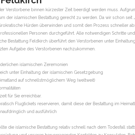
 Feldkirch
ass der Verstorbene binnen kürzester Zeit beerdigt werden muss. Aufg
um der islamischen Bestattung gerecht zu werden. Da wir schon seit J
ürokratische Hürden überwinden und somit den Prozess schneller ab
ofessionellen Personen durchgeführt. Alle notwendigen Schritte u
sche Bestattung Feldkirch überführt den Verstorbenen unter Einhaltung 
etzten Aufgabe des Verstorbenen nachzukommen.
orderlichen islamischen Zeremonien
rreich unter Einhaltung der islamischen Gesetzgebung
eimatland auf schnellstmöglichem Weg (weltweit)
ormalitäten
it für Sie erreichbar.
atisch Flugtickets reservieren, damit diese der Bestattung im Heim
naufdringlich und ausführlich
e die islamische Bestattung relativ schnell nach dem Todesfall statt