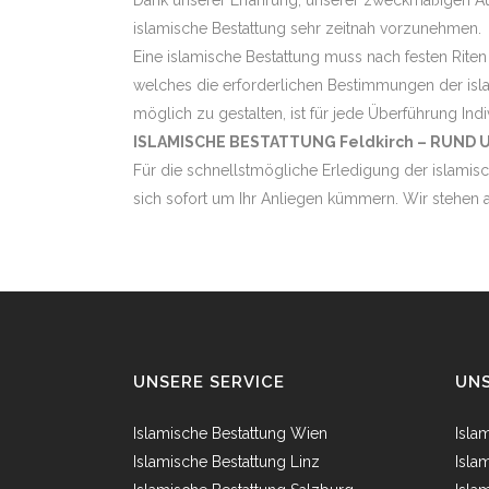
Dank unserer Erfahrung, unserer zweckmäßigen Aus
islamische Bestattung sehr zeitnah vorzunehmen.
Eine islamische Bestattung muss nach festen Riten
welches die erforderlichen Bestimmungen der isla
möglich zu gestalten, ist für jede Überführung Indi
ISLAMISCHE BESTATTUNG Feldkirch – RUND 
Für die schnellstmögliche Erledigung der islamisc
sich sofort um Ihr Anliegen kümmern. Wir stehen a
UNSERE SERVICE
UNS
Islamische Bestattung Wien
Isla
Islamische Bestattung Linz
Isla