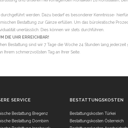
rüstung und unseren hervorragenden Kontakten zu Konsulaten, Behörd
 durchgeführt werden. Dazu bedarf es besonderer Kenntnisse- hierfür 
mischen Bestattung zur Gänze erfüllen. Um das bürokratische Prozed
vidualität unerlässlich. Dies können wir stets durchführen.
UM DIE UHR ERREICHBAR!
hen Bestattung sind wir 7 Tage die Woche 24 Stunden lang jederzeit g
n Ihrem schmerzvollsten Tag an Ihrer Seite.
ERE SERVICE
BESTATTUNGSKOSTEN
mische Bestattung Bregenz
Bestattungskosten Türkei
mische Bestattung Dornbirn
Bestattungskosten Österreich