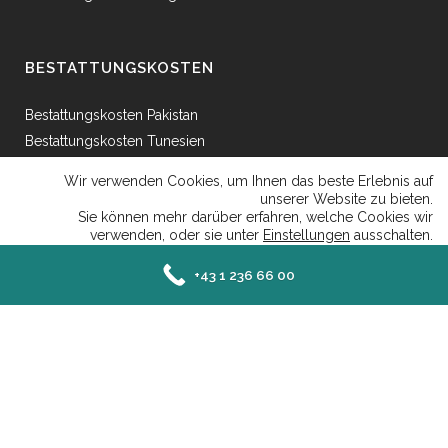
BESTATTUNGSKOSTEN
Bestattungskosten Pakistan
Bestattungskosten Tunesien
Bestattungskosten Ägypten
Wir verwenden Cookies, um Ihnen das beste Erlebnis auf
Bestattungskosten Griechenland
unserer Website zu bieten.
Sie können mehr darüber erfahren, welche Cookies wir
Bestattungskosten Bosnien
verwenden, oder sie unter
Einstellungen
ausschalten.
Bestattungskosten Afganhistan
Close GDP
Akzeptieren
Ablehnen
Einstellungen
+43 1 236 66 00
Senefeldergasse 25 AT-1100 Wien - Mail: office@islamische-bestattung.at | Tel:
+43 1 236 66 00 |
Datenschutzerklaerung
|
Impressum
Deutsch
Türkçe
English
Bosnian