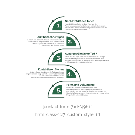
[contact-form-7 id=“4961″
html_class=“cf7_custom_style_1″]