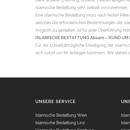
Dank unserer Erfahrung, unserer zweckmäßigen Au
islamische Bestattung sehr zeitnah vorzunehmen.
Eine islamische Bestattung muss nach festen Riten
welches die erforderlichen Bestimmungen der isl
möglich zu gestalten, ist für jede Überführung Indi
ISLAMISCHE BESTATTUNG Absam – RUND UM 
Für die schnellstmögliche Erledigung der islamisc
sich sofort um Ihr Anliegen kümmern. Wir stehen a
UNSERE SERVICE
UNS
Islamische Bestattung Wien
Isla
Islamische Bestattung Linz
Isla