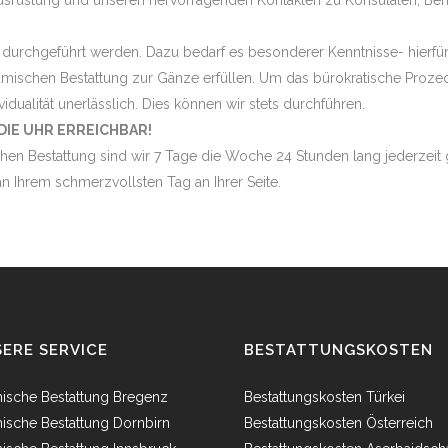
srüstung und unseren hervorragenden Kontakten zu Konsulaten, Behö
 durchgeführt werden. Dazu bedarf es besonderer Kenntnisse- hierfür 
amischen Bestattung zur Gänze erfüllen. Um das bürokratische Proz
vidualität unerlässlich. Dies können wir stets durchführen.
DIE UHR ERREICHBAR!
hen Bestattung sind wir 7 Tage die Woche 24 Stunden lang jederzeit g
n Ihrem schmerzvollsten Tag an Ihrer Seite.
ERE SERVICE
BESTATTUNGSKOSTEN
mische Bestattung Bregenz
Bestattungskosten Türkei
mische Bestattung Dornbirn
Bestattungskosten Österreich