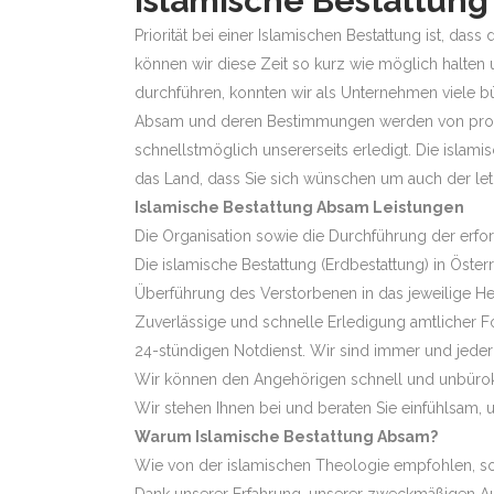
Islamische Bestattun
Priorität bei einer Islamischen Bestattung ist, d
können wir diese Zeit so kurz wie möglich halten
durchführen, konnten wir als Unternehmen viele b
Absam und deren Bestimmungen werden von profes
schnellstmöglich unsererseits erledigt. Die islami
das Land, dass Sie sich wünschen um auch der l
Islamische Bestattung Absam Leistungen
Die Organisation sowie die Durchführung der erf
Die islamische Bestattung (Erdbestattung) in Öste
Überführung des Verstorbenen in das jeweilige H
Zuverlässige und schnelle Erledigung amtlicher F
24-stündigen Notdienst. Wir sind immer und jederze
Wir können den Angehörigen schnell und unbürokr
Wir stehen Ihnen bei und beraten Sie einfühlsam, u
Warum Islamische Bestattung Absam?
Wie von der islamischen Theologie empfohlen, sollt