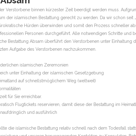
g Absam
ass der Verstorbene binnen kürzester Zeit beerdigt werden muss. Aufg
 um der islamischen Bestattung gerecht zu werden. Da wir schon seit
ürokratische Hürden überwinden und somit den Prozess schneller ab
sionellen Personen durchgeführt. Alle notwendigen Schritte und 
sche Bestattung Absam überführt den Verstorbenen unter Einhaltung de
etzten Aufgabe des Verstorbenen nachzukommen.
orderlichen islamischen Zeremonien
rreich unter Einhaltung der islamischen Gesetzgebung
eimatland auf schnellstmöglichem Weg (weltweit)
ormalitäten
it für Sie erreichbar.
atisch Flugtickets reservieren, damit diese der Bestattung im Heim
naufdringlich und ausführlich
e die islamische Bestattung relativ schnell nach dem Todesfall statt