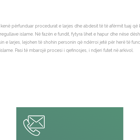
ë kenë përfunduar procedurat e larjes dhe abdesit të të afërmit tuaj që 
rregullave islame. Në fazën e fundit, fytyra lihet e hapur dhe nëse dës
in e larjes, lejohen të shohin personin që ndërroi jetë për herë të fun
slame. Pasi të mbarojë procesi i qefinosjes, i ndjeri futet në arkivol.