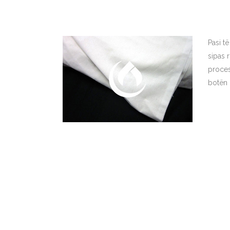
Pasi t
sipas 
proces
botën i