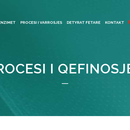
ENZIMET
PROCESI I VARROSJES
DETYRAT FETARE
KONTAKT
ROCESI I QEFINOSJ