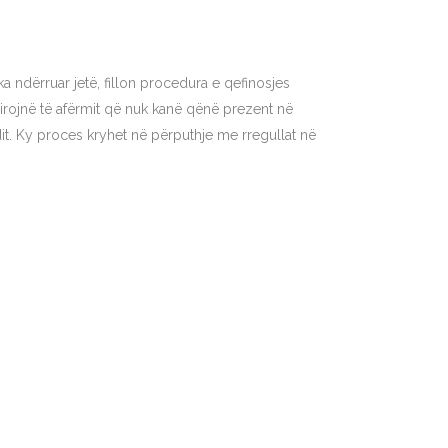
ka ndërruar jetë, fillon procedura e qefinosjes
hirojnë të afërmit që nuk kanë qënë prezent në
dit. Ky proces kryhet në përputhje me rregullat në