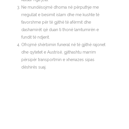
Ne mundësojmë dhoma në përputhje me
rregullat e besimit islam dhe me kushte të
favorshme për të gjithë të afërmit dhe
dashamirët që duan ti thonë lamtumirën e
fundit të ndjerit.
Ofrojmë shërbimin funeral në të gjithë rajonet
dhe qytetet e Austrisë, gjithashtu marrim
përsipër transportmin e xhenazes sipas
dëshirës suaj.