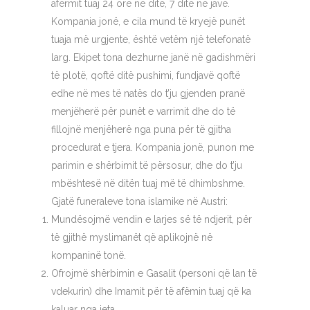
afërmit tuaj 24 orë në ditë, 7 ditë në javë.
Kompania jonë, e cila mund të kryejë punët
tuaja më urgjente, është vetëm një telefonatë
larg. Ekipet tona dezhurne janë në gadishmëri
të plotë, qoftë ditë pushimi, fundjavë qoftë
edhe në mes të natës do t’ju gjenden pranë
menjëherë për punët e varrimit dhe do të
fillojnë menjëherë nga puna për të gjitha
procedurat e tjera. Kompania jonë, punon me
parimin e shërbimit të përsosur, dhe do t’ju
mbështesë në ditën tuaj më të dhimbshme.
Gjatë funeraleve tona islamike në Austri:
Mundësojmë vendin e larjes së të ndjerit, për
të gjithë myslimanët që aplikojnë në
kompaninë tonë.
Ofrojmë shërbimin e Gasalit (personi që lan të
vdekurin) dhe Imamit për të afëmin tuaj që ka
kaluar nga jeta.