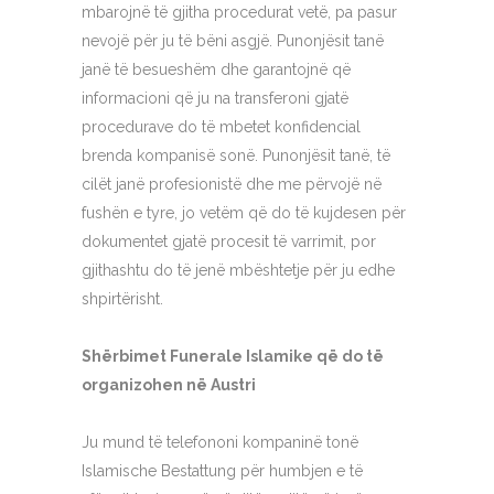
mbarojnë të gjitha procedurat vetë, pa pasur
nevojë për ju të bëni asgjë. Punonjësit tanë
janë të besueshëm dhe garantojnë që
informacioni që ju na transferoni gjatë
procedurave do të mbetet konfidencial
brenda kompanisë sonë. Punonjësit tanë, të
cilët janë profesionistë dhe me përvojë në
fushën e tyre, jo vetëm që do të kujdesen për
dokumentet gjatë procesit të varrimit, por
gjithashtu do të jenë mbështetje për ju edhe
shpirtërisht.
Shërbimet Funerale Islamike që do të
organizohen në Austri
Ju mund të telefononi kompaninë tonë
Islamische Bestattung për humbjen e të