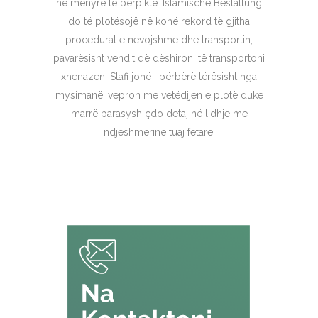
në mënyrë të përpiktë. Islamische Bestattung
do të plotësojë në kohë rekord të gjitha
procedurat e nevojshme dhe transportin,
pavarësisht vendit që dëshironi të transportoni
xhenazen. Stafi jonë i përbërë tërësisht nga
mysimanë, vepron me vetëdijen e plotë duke
marrë parasysh çdo detaj në lidhje me
ndjeshmërinë tuaj fetare.