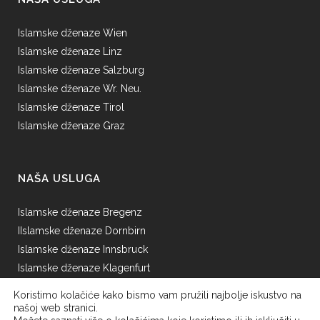
Islamske dženaze Wien
Islamske dženaze Linz
Islamske dženaze Salzburg
Islamske dženaze Wr. Neu.
Islamske dženaze Tirol
Islamske dženaze Graz
NAŠA USLUGA
Islamske dženaze Bregenz
IIslamske dženaze Dornbirn
Islamske dženaze Innsbruck
Islamske dženaze Klagenfurt
Islamske dženaze Mödling
Koristimo kolačiće kako bismo vam pružili najbolje iskustvo na
Islamske dženaze St.Pölten
našoj web stranici.