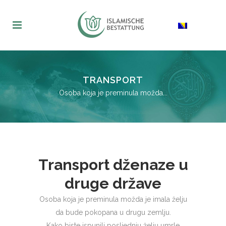
TRANSPORT
Osoba koja je preminula možda...
Transport dženaze u
druge države
Osoba koja je preminula možda je imala želju
da bude pokopana u drugu zemlju.
Kako biste ispunili posljednju želju umrle