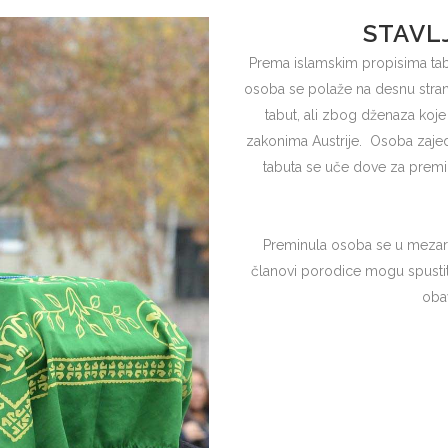
STAVL
Prema islamskim propisima tab
osoba se polaže na desnu stranu
tabut, ali zbog dženaza koje
zakonima Austrije. Osoba zajed
tabuta se uče dove za premin
Preminula osoba se u mezar s
članovi porodice mogu spusti
obav