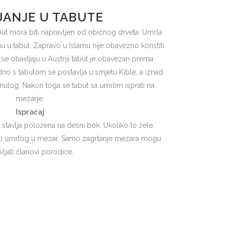
JANJE U TABUTE
ut mora biti napravljen od običnog drveta. Umrla
 u tabut. Zapravo u Islamu nije obavezno koristiti
 se obavljaju u Austriji tabut je obavezan prema
no s tabutom se postavlja u smjetu Kible, a iznad
ulog. Nakon toga se tabut sa umrlim isprati na
mezarje.
Ispraćaj
tavlja položena na desni bok. Ukoliko to žele,
ti umrlog u mezar. Samo zagrtanje mezara mogu
ljati članovi porodice.