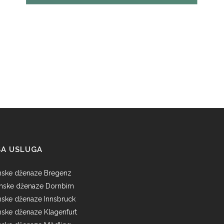
ŠA USLUGA
mske dženaze Bregenz
amske dženaze Dornbirn
mske dženaze Innsbruck
mske dženaze Klagenfurt