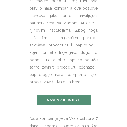
najkraćem periodu. Poštujući ovo
pravilo naša kompanija ove poslove
završava jako brzo zahvaljujući
partnerstvima sa vladom Austrije i
njihovim institucijama. Zbog toga
naša firma u najkraćem periodu
završava proceduru i papirologiju
koja normalo traje jako dugo. U
odnosu na osobe koje se odluče
same završiti proceduru dženaze i
papirologije naša kompanije cijeli
proces završi dva puta brže.
NAŠE VRIJEDNOSTI
Naša kompanija je za Vas dostupna 7
dana u sedmici tokom 24 sata. Od