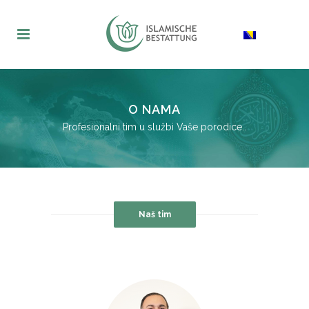
O NAMA
Profesionalni tim u službi Vaše porodice..
Naš tim