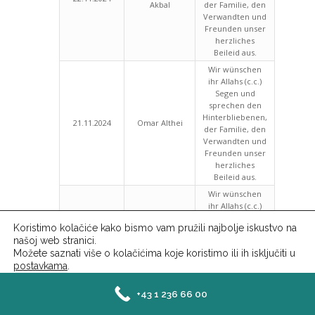
Akbal
der Familie, den
Verwandten und
Freunden unser
herzliches
Beileid aus.
Wir wünschen
ihr Allahs (c.c.)
Segen und
sprechen den
Hinterbliebenen,
21.11.2024
Omar Althei
der Familie, den
Verwandten und
Freunden unser
herzliches
Beileid aus.
Wir wünschen
ihr Allahs (c.c.)
Segen und
Koristimo kolačiće kako bismo vam pružili najbolje iskustvo na
sprechen den
našoj web stranici.
Hüseyin
Hinterbliebenen,
19.11.2024
Možete saznati više o kolačićima koje koristimo ili ih isključiti u
Bektas
der Familie, den
postavkama
.
Verwandten und
Freunden unser
Close GDPR Cookie Ba
herzliches
Prihvati
Odbij
Postavke
+43 1 236 66 00
Beileid aus.