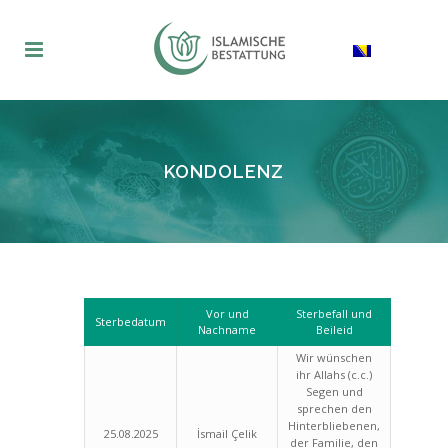
KONDOLENZ
Vor und
Sterbefall und
Sterbedatum
Nachname
Beileid
Wir wünschen
ihr Allahs (c.c.)
Segen und
sprechen den
Hinterbliebenen,
25.08.2025
İsmail Çelik
der Familie, den