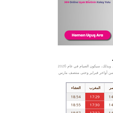
. وبذلك، سيكون الصيام في عام 2026
ا من أواخر فبراير وحتى منتصف مارس.
صر
المغرب
العشاء
18:54
17:29
14
18:55
17:30
14
18:57
17:32
14